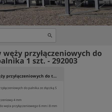
search
 węży przyłączeniowych do
alnika 1 szt. - 292003
Zestaw węży przyłączeniowych do testu palnika 1 szt.
zyłączeniowych do palnika ze złączką S 
ączeniowy 4 mm

 do węża przyłączeniowego 6 mm i 8 mm
