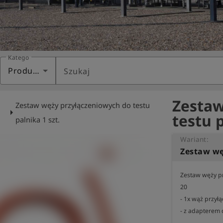
Kategoria
Produkty
Szukaj
Zestaw
Zestaw węży przyłączeniowych do testu
arrow_right
testu p
palnika 1 szt.
Wariant:
Zestaw węży pr
20

- 1x wąż przył
- z adapterem