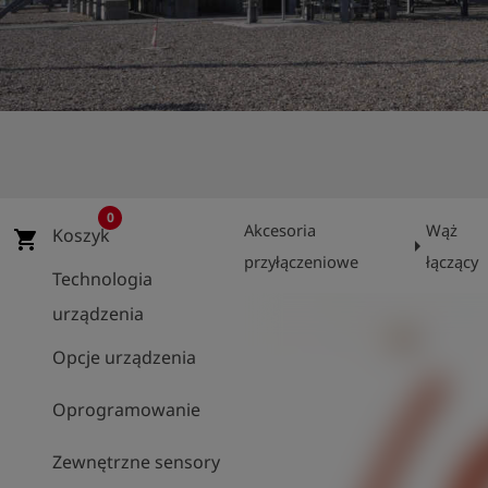
shield
Rejestracja
0
Akcesoria
Wąż
Koszyk
shopping_cart
arrow_right
przyłączeniowe
łączący
Technologia
urządzenia
Opcje urządzenia
Oprogramowanie
Zewnętrzne sensory