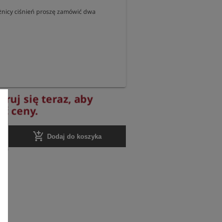
nicy ciśnień proszę zamówić dwa 
truj się teraz, aby
yć ceny.
add_shopping_cart
Dodaj do koszyka