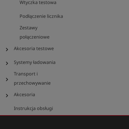
Wtyczka testowa
Podłączenie licznika
Zestawy
połączeniowe
Akcesoria testowe
chevron_right
Systemy ładowania
chevron_right
Transport i
chevron_right
przechowywanie
Akcesoria
chevron_right
Instrukcja obsługi