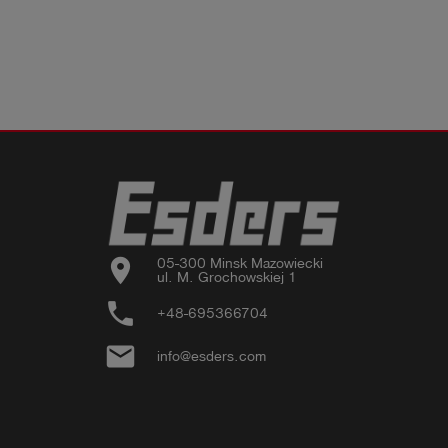
location_on
05-300 Minsk Mazowiecki

ul. M. Grochowskiej 1
phone
+48-695366704
email
info@esders.com