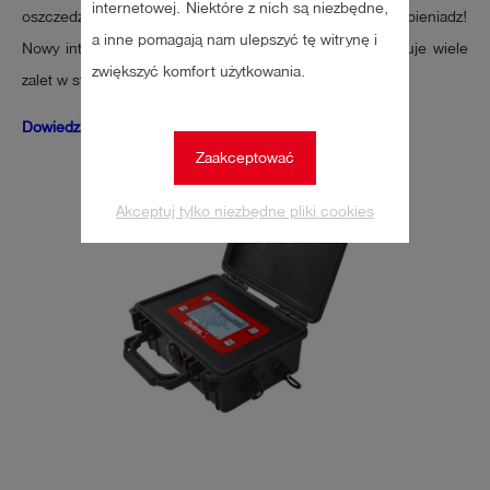
internetowej. Niektóre z nich są niezbędne,
oszczedzaj czas dzieki smart memo! Poniewaz czas to pieniadz!
a inne pomagają nam ulepszyć tę witrynę i
Nowy inteligentny system pomiaru cisnienia memo oferuje wiele
zwiększyć komfort użytkowania.
zalet w stosunku do swojego poprzednika.
Dowiedz się więcej!
Zaakceptować
Akceptuj tylko niezbędne pliki cookies