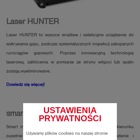
Laser HUNTER
Laser HUNTER to wysoce wrażliwe i selekcyjne urządzenie do
wykrywania gazu, podczas systematycznych inspekcji zakopanych
rurociągów gazowych. Poprzez innowacyjną technologię
laserową, zakłócenia w pomiarze ze strony wilgoci lub spalin
zostają wyeliminowane.
Dowiedz się więcej!
USTAWIENIA
smart memo
PRYWATNOŚCI
Smart memo oznacza ewolucyjny skok techniczny w kierunku
Używamy plików cookies na naszej stronie
zupelnie nowych funkcji i mozliwosci. Podejmij zadanie i