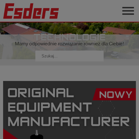
menu
Blog
O
Mamy odpowiednie rozwiązanie również dla Ciebie!
nas
Produkty
Serwis
Kontakt
Aktualności
Polski
Zaloguj
account_circle
się