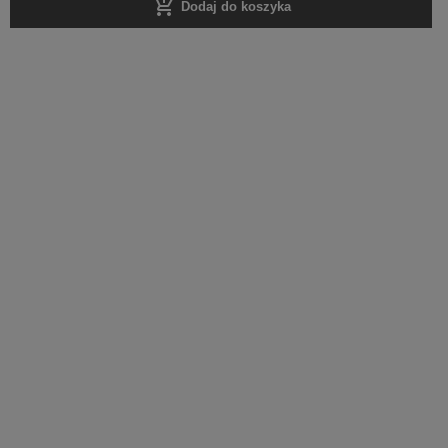
add_shopping_cart
Dodaj do koszyka