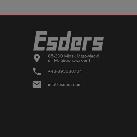
location_on
05-300 Minsk Mazowiecki

ul. M. Grochowskiej 1
phone
+48-695366704
email
info@esders.com