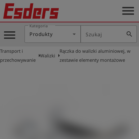
menu
Kategoria
Blog
menu
search
Produkty
Szukaj
O
nas
Transport i
Rączka do walizki aluminiowej, w
arrow_right
arrow_right
Walizki
Produkty
przechowywanie
zestawie elementy montażowe
Serwis
Kontakt
Aktualności
Polski
Zaloguj
account_circle
się