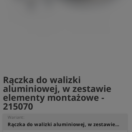
shield
Rejestracja
Rączka do walizki
aluminiowej, w zestawie
elementy montażowe -
215070
Wariant:
Rączka do walizki aluminiowej, w zestawie elementy montażowe