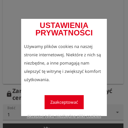
USTAWIENIA
PRYWATNOŚCI
Używamy plików cookies na naszej
stronie internetowej. Niektóre z nich są
niezbędne, a inne pomagają nam
ulepszyć tę witrynę i zwiększyć komfort
użytkowania.
Zarejestruj się teraz, aby zobaczyć
lock
ceny.
Zaakceptować
Ilość
1
Akceptuj tylko niezbędne pliki cookies