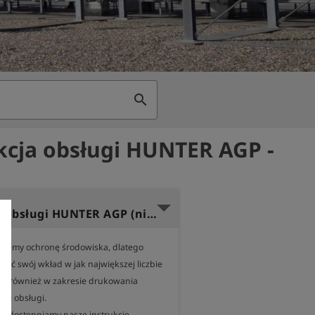
search
kcja obsługi HUNTER AGP -
Instrukcja obsługi HUNTER AGP (niemiecki)
ujemy ochronę środowiska, dlatego 
sić swój wkład w jak największej liczbie 
m również w zakresie drukowania 
cji obsługi.

udostępniamy nasze instrukcje 