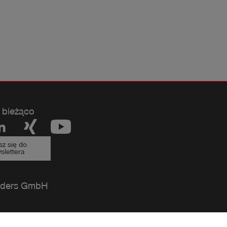
 bieżąco
sz się do
slettera
ders GmbH