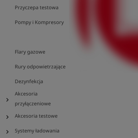
Przyczepa testowa
Pompy i Kompresory
Flary gazowe
Rury odpowietrzające
Dezynfekcja
Akcesoria
chevron_right
przyłączeniowe
Akcesoria testowe
chevron_right
Systemy ładowania
chevron_right