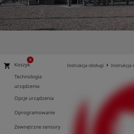
shield
Rejestracja
0
Koszyk
arrow_right
shopping_cart
Instrukcja obsługi
Instrukcja
Technologia
urządzenia
Opcje urządzenia
Oprogramowanie
Zewnętrzne sensory