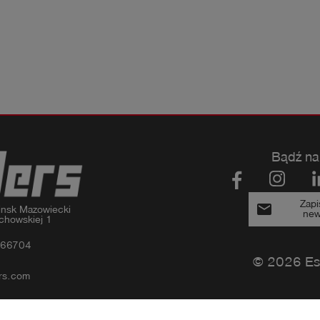
Bądź na
Zapi
email
nsk Mazowiecki

new
chowskiej 1
366704
© 2026 Es
rs.com