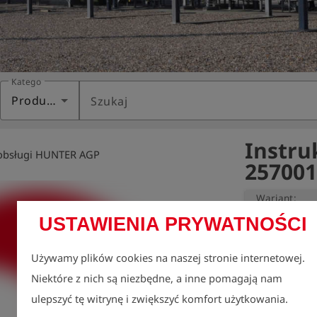
Kategoria
Produkty
Szukaj
Instru
 obsługi HUNTER AGP
257001
Wariant:
USTAWIENIA PRYWATNOŚCI
Poważnie trakt
Używamy plików cookies na naszej stronie internetowej.
staramy się wno
Niektóre z nich są niezbędne, a inne pomagają nam
obszarów, w ty
ulepszyć tę witrynę i zwiększyć komfort użytkowania.
naszych instruk
Z tego powodu 