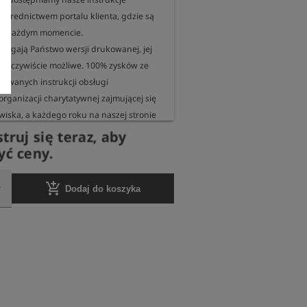
pośrednictwem portalu klienta, gdzie są 
w każdym momencie. 

ymagają Państwo wersji drukowanej, jej 
t oczywiście możliwe. 100% zysków ze 
owanych instrukcji obsługi 
rganizacji charytatywnej zajmującej się 
iska, a każdego roku na naszej stronie 
ublikujemy informacje o projekcie lub 
truj się teraz, aby
óra otrzymała te fundusze.
yć ceny.
add_shopping_cart
Dodaj do koszyka