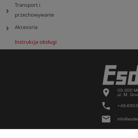
Transport i
chevron_right
przechowywanie
Akcesoria
chevron_right
Instrukcja obsługi
location_on
05-300 Mi
ul. M. Gro
phone
+48-695
email
info@esde