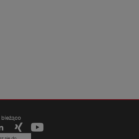
 bieżąco
sz się do