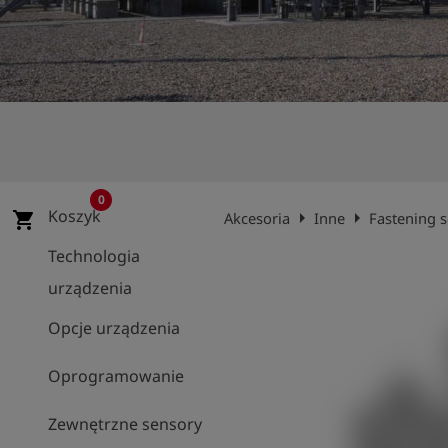
shield
Rejestracja
0
Koszyk
arrow_right
arrow_right
shopping_cart
Akcesoria
Inne
Fastening s
Technologia
urządzenia
Opcje urządzenia
Oprogramowanie
Zewnętrzne sensory