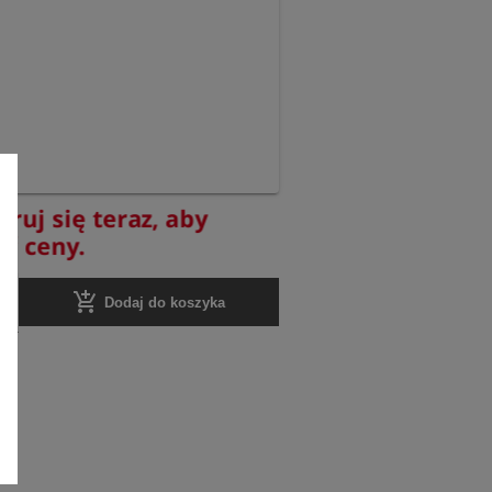
truj się teraz, aby
yć ceny.
add_shopping_cart
Dodaj do koszyka