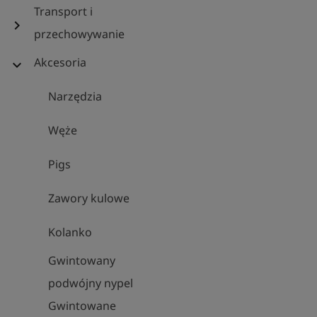
Transport i
chevron_right
przechowywanie
Akcesoria
expand_more
Narzędzia
Węże
Pigs
Zawory kulowe
Kolanko
Gwintowany
podwójny nypel
Gwintowane