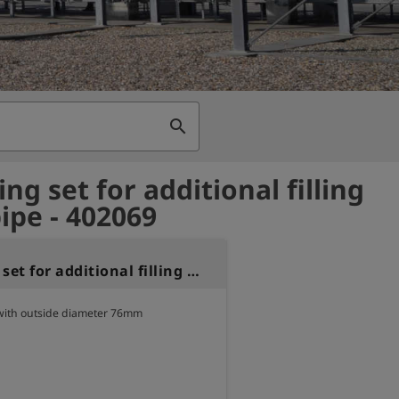
search
ng set for additional filling
ipe - 402069
Fastening set for additional filling standpipe
 with outside diameter 76mm