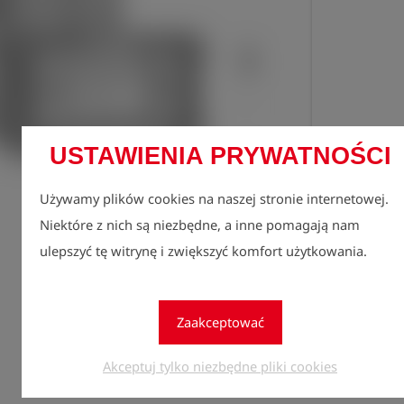
USTAWIENIA PRYWATNOŚCI
Zarejes
lock
zobacz
Używamy plików cookies na naszej stronie internetowej.
Niektóre z nich są niezbędne, a inne pomagają nam
Ilość
ulepszyć tę witrynę i zwiększyć komfort użytkowania.
1
Zaakceptować
Akceptuj tylko niezbędne pliki cookies