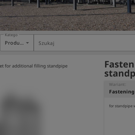
Kategoria
Produkty
Szukaj
Fasteni
et for additional filling standpipe
standp
Wariant:
for standpipe