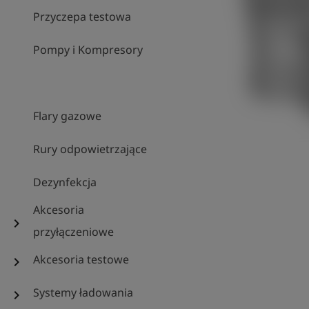
Przyczepa testowa
Pompy i Kompresory
Flary gazowe
Rury odpowietrzające
Dezynfekcja
Akcesoria
chevron_right
przyłączeniowe
Akcesoria testowe
chevron_right
Systemy ładowania
chevron_right