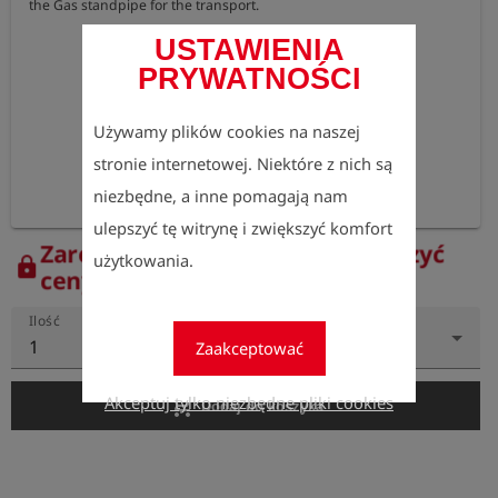
the Gas standpipe for the transport.
USTAWIENIA
PRYWATNOŚCI
Używamy plików cookies na naszej
stronie internetowej. Niektóre z nich są
niezbędne, a inne pomagają nam
ulepszyć tę witrynę i zwiększyć komfort
Zarejestruj się teraz, aby zobaczyć
użytkowania.
lock
ceny.
Ilość
1
Zaakceptować
Akceptuj tylko niezbędne pliki cookies
add_shopping_cart
Dodaj do koszyka