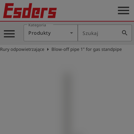
menu
Kategoria
Blog
menu
search
Produkty
Szukaj
O
nas
arrow_right
Rury odpowietrzające
Blow-off pipe 1" for gas standpipe
Produkty
Serwis
Kontakt
Aktualności
Polski
Zaloguj
account_circle
się