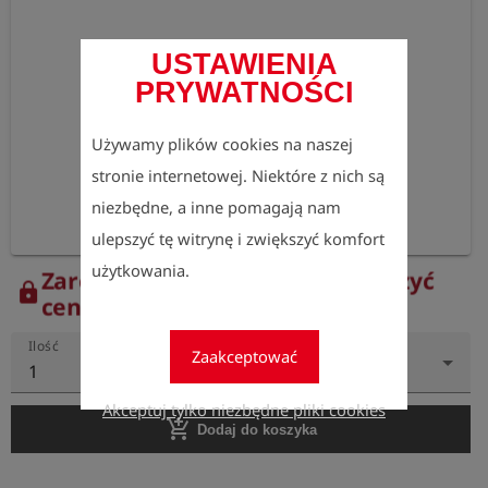
USTAWIENIA
PRYWATNOŚCI
Używamy plików cookies na naszej
stronie internetowej. Niektóre z nich są
niezbędne, a inne pomagają nam
ulepszyć tę witrynę i zwiększyć komfort
użytkowania.
Zarejestruj się teraz, aby zobaczyć
lock
ceny.
Ilość
Zaakceptować
1
Akceptuj tylko niezbędne pliki cookies
add_shopping_cart
Dodaj do koszyka