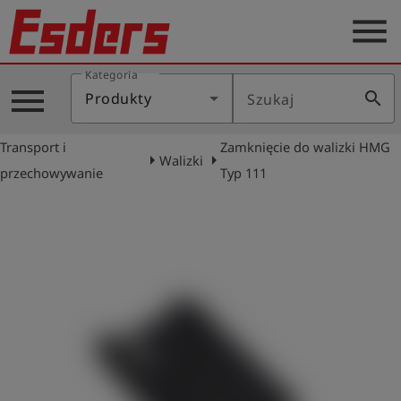
menu
Kategoria
Blog
menu
search
Produkty
Szukaj
O
nas
Transport i
Zamknięcie do walizki HMG
arrow_right
arrow_right
Walizki
Produkty
przechowywanie
Typ 111
Serwis
Kontakt
Aktualności
Polski
Zaloguj
account_circle
się