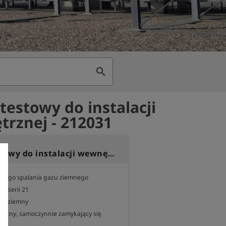
search
 testowy do instalacji
rznej - 212031
Palnik testowy do instalacji wewnętrznej
anego spalania gazu ziemnego

e serii 21

az ziemny

ęczny, samoczynnie zamykający się