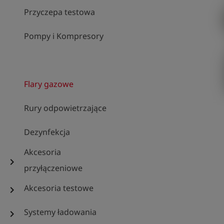
Przyczepa testowa
Pompy i Kompresory
Flary gazowe
Rury odpowietrzające
Dezynfekcja
Akcesoria
chevron_right
przyłączeniowe
Akcesoria testowe
chevron_right
Systemy ładowania
chevron_right