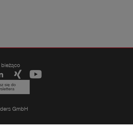
 bieżąco
sz się do
slettera
ders GmbH