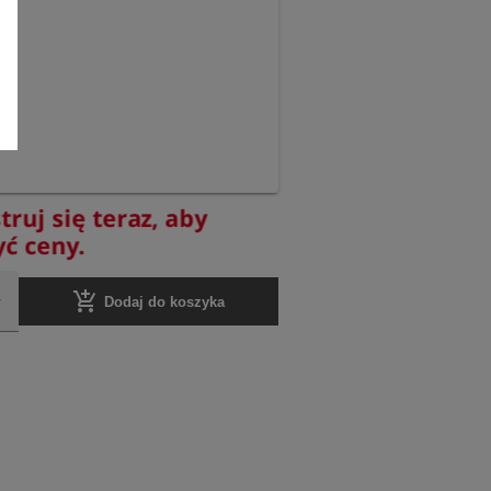
truj się teraz, aby
yć ceny.
add_shopping_cart
Dodaj do koszyka