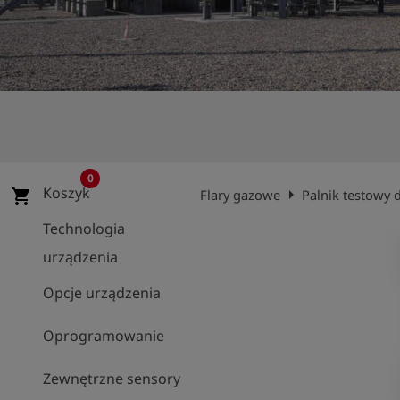
shield
Rejestracja
0
Koszyk
arrow_right
shopping_cart
Flary gazowe
Palnik testowy 
Technologia
urządzenia
Opcje urządzenia
Oprogramowanie
Zewnętrzne sensory