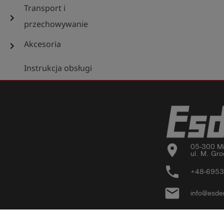
Transport i
chevron_right
przechowywanie
Akcesoria
chevron_right
Instrukcja obsługi
location_on
05-300 Mi
ul. M. Gro
phone
+48-695
email
info@esde