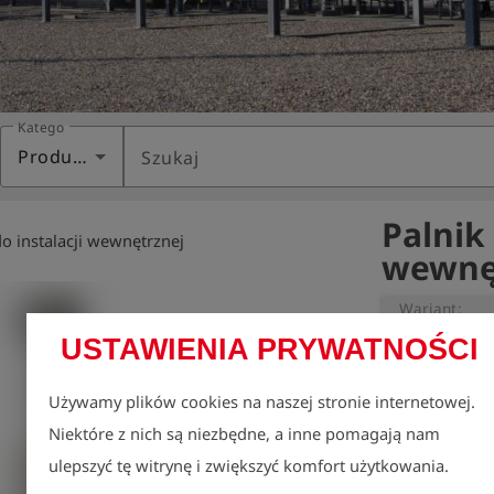
Kategoria
Produkty
Szukaj
Palnik
do instalacji wewnętrznej
wewnęt
Wariant:
USTAWIENIA PRYWATNOŚCI
Dla kontrolow
Używamy plików cookies na naszej stronie internetowej.
Połączenie: nypl
Niektóre z nich są niezbędne, a inne pomagają nam
Rodzaj gazu: g
ulepszyć tę witrynę i zwiększyć komfort użytkowania.
Zawór: zawór r