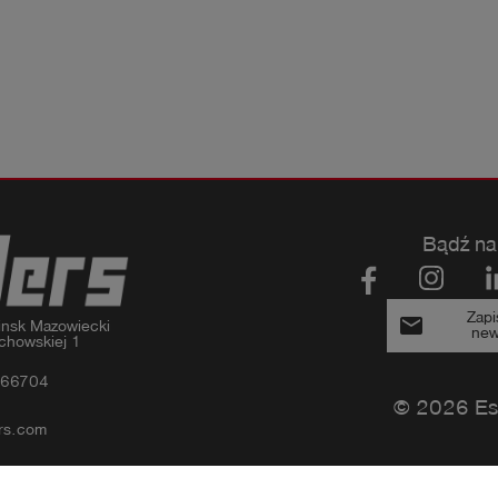
Bądź na
Zapi
email
nsk Mazowiecki

new
chowskiej 1
366704
© 2026 Es
rs.com