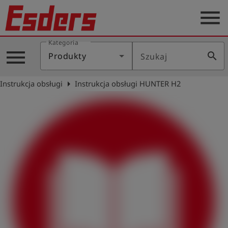
menu
Kategoria
Blog
menu
search
Produkty
Szukaj
O
nas
arrow_right
Instrukcja obsługi
Instrukcja obsługi HUNTER H2
Produkty
Serwis
Kontakt
Aktualności
Polski
Zaloguj
account_circle
się