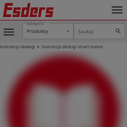
menu
Kategoria
Blog
menu
search
Produkty
Szukaj
O
nas
arrow_right
Instrukcja obsługi
Instrukcja obsługi smart memo
Produkty
Serwis
Kontakt
Aktualności
Polski
Zaloguj
account_circle
się