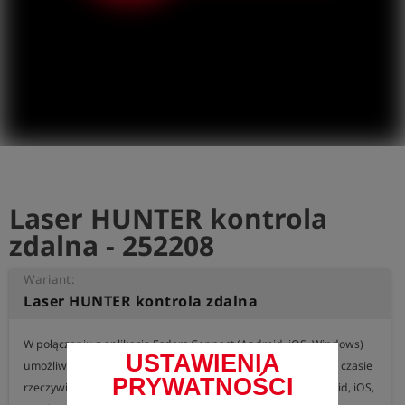
shield
Rejestracja
Laser HUNTER kontrola
zdalna - 252208
Wariant:
Laser HUNTER kontrola zdalna
W połączeniu z aplikacją Esders Connect (Android, iOS, Windows) 
USTAWIENIA
umożliwia wyświetlanie wartości pomiarowych urządzenia w czasie 
PRYWATNOŚCI
rzeczywistym na smartfonie, tablecie lub komputerze (Android, iOS, 