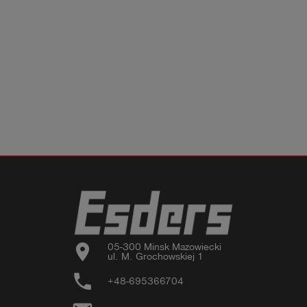
location_on
05-300 Minsk Mazowiecki

ul. M. Grochowskiej 1
phone
+48-695366704