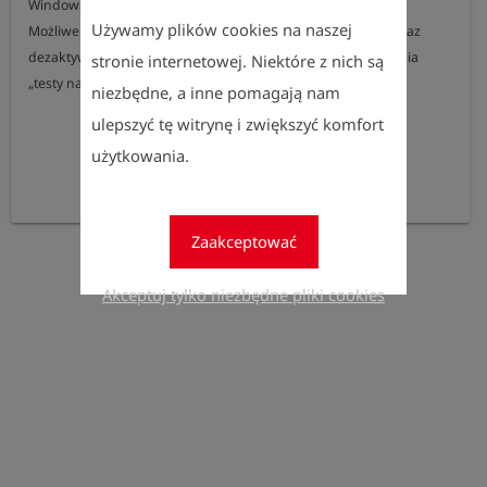
Windows).

Używamy plików cookies na naszej
Możliwe jest również ręczne ustawienie punktu zerowego oraz 
dezaktywacja alarmu. Funkcja dotyczy wyłącznie zastosowania 
stronie internetowej. Niektóre z nich są
„testy naziemne”.
niezbędne, a inne pomagają nam
ulepszyć tę witrynę i zwiększyć komfort
użytkowania.
Zaakceptować
Akceptuj tylko niezbędne pliki cookies