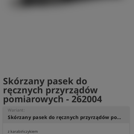
shield
Rejestracja
Skórzany pasek do
ręcznych przyrządów
pomiarowych - 262004
Wariant:
Skórzany pasek do ręcznych przyrządów pomiarowych
z karabińczykiem