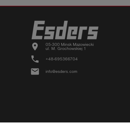
location_on
05-300 Minsk Mazowiecki

ul. M. Grochowskiej 1
phone
+48-695366704
email
info@esders.com