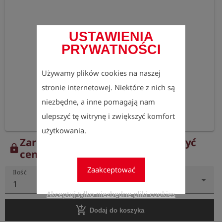
USTAWIENIA
PRYWATNOŚCI
Używamy plików cookies na naszej
stronie internetowej. Niektóre z nich są
niezbędne, a inne pomagają nam
ulepszyć tę witrynę i zwiększyć komfort
użytkowania.
Zarejestruj się teraz, aby zobaczyć
lock
ceny.
Zaakceptować
Ilość
1
Akceptuj tylko niezbędne pliki cookies
add_shopping_cart
Dodaj do koszyka