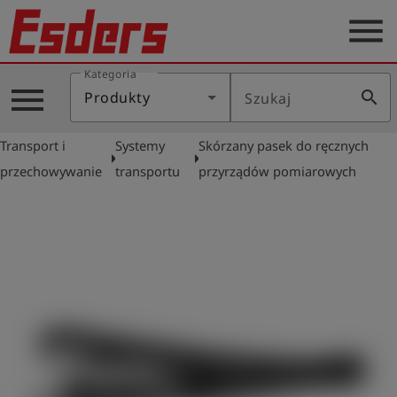
menu
Kategoria
Blog
menu
search
Produkty
Szukaj
O
nas
Transport i
Systemy
Skórzany pasek do ręcznych
arrow_right
arrow_right
Produkty
przechowywanie
transportu
przyrządów pomiarowych
Serwis
Kontakt
Aktualności
Polski
Zaloguj
account_circle
się