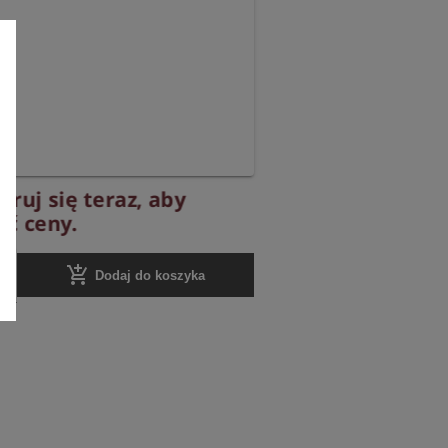
truj się teraz, aby
yć ceny.
add_shopping_cart
Dodaj do koszyka