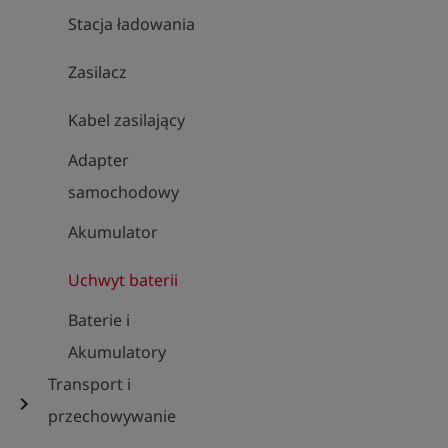
Stacja ładowania
Zasilacz
Kabel zasilający
Adapter
samochodowy
Akumulator
Uchwyt baterii
Baterie i
Akumulatory
Transport i
chevron_right
przechowywanie