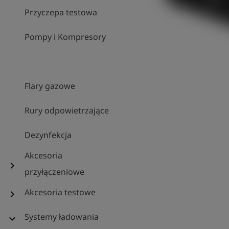
Przyczepa testowa
Pompy i Kompresory
Flary gazowe
Rury odpowietrzające
Dezynfekcja
Akcesoria
chevron_right
przyłączeniowe
Akcesoria testowe
chevron_right
Systemy ładowania
expand_more