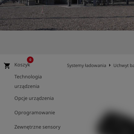
shield
Rejestracja
0
Koszyk
arrow_right
shopping_cart
Systemy ładowania
Uchwyt ba
Technologia
urządzenia
Opcje urządzenia
Oprogramowanie
Zewnętrzne sensory