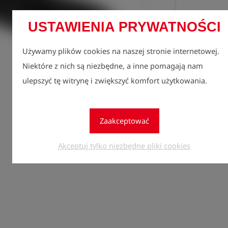
USTAWIENIA PRYWATNOŚCI
Używamy plików cookies na naszej stronie internetowej.
Niektóre z nich są niezbędne, a inne pomagają nam
ulepszyć tę witrynę i zwiększyć komfort użytkowania.
Zarejes
lock
zobacz
Zaakceptować
Ilość
1
Akceptuj tylko niezbędne pliki cookies