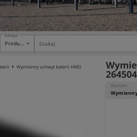
Kategoria
Produkty
Szukaj
Wymien
arrow_right
terii
Wymienny uchwyt baterii HMG
264504
Wariant:
Wymienny