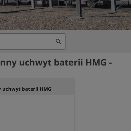
search
ny uchwyt baterii HMG -
 uchwyt baterii HMG