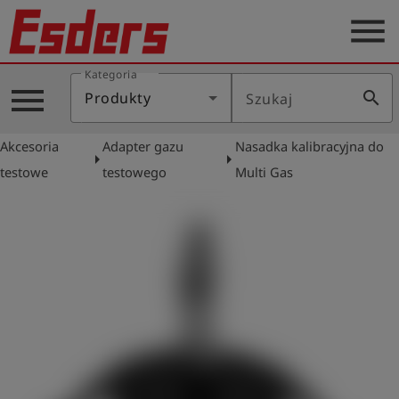
menu
Kategoria
Blog
menu
search
Produkty
Szukaj
O
nas
Akcesoria
Adapter gazu
Nasadka kalibracyjna do
arrow_right
arrow_right
Produkty
testowe
testowego
Multi Gas
Serwis
Kontakt
Aktualności
Polski
Zaloguj
account_circle
się