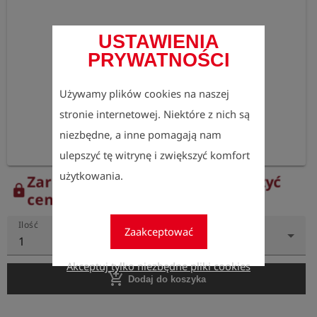
USTAWIENIA
PRYWATNOŚCI
Używamy plików cookies na naszej
stronie internetowej. Niektóre z nich są
niezbędne, a inne pomagają nam
ulepszyć tę witrynę i zwiększyć komfort
użytkowania.
Zarejestruj się teraz, aby zobaczyć
lock
ceny.
Ilość
Zaakceptować
1
Akceptuj tylko niezbędne pliki cookies
add_shopping_cart
Dodaj do koszyka