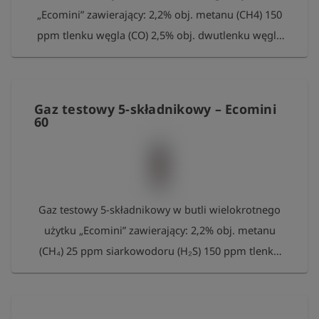
„Ecomini” zawierający: 2,2% obj. metanu (CH4) 150
pakiet 100 pomiarów Esders Connect. Przy
ppm tlenku węgla (CO) 2,5% obj. dwutlenku węgla
prawidłowym przechowywaniu gaz może być
(CO2) 15% obj. tlenu (O2) w azocie (N2). Pojemność
zwykle używany do 24 miesięcy.
butli: ok. 0,85 l przy ciśnieniu ok. 37 bar Objętość
gazu: 31,5 l Przyłącze: zawór gwint wewnętrzny
Gaz testowy 5‑składnikowy – Ecomini
5/8"-18 UNF Prosimy o zwrot pustych butli do
60
Esders GmbH po zużyciu. Napełnimy je ponownie.
W ramach podziękowania za wkład w ochronę
środowiska otrzymają Państwo bezpłatny pakiet
100 pomiarów Esders Connect. Przy prawidłowym
Gaz testowy 5-składnikowy w butli wielokrotnego
przechowywaniu gaz może być zazwyczaj używany
użytku „Ecomini” zawierający: 2,2% obj. metanu
przez okres do 24 miesięcy.
(CH₄) 25 ppm siarkowodoru (H₂S) 150 ppm tlenku
węgla (CO) 2,5% obj. dwutlenku węgla (CO₂) 15%
obj. tlenu (O₂) w azocie (N₂) Pojemność butli: 0,85
litra przy ciśnieniu 70 bar Zawartość: ok. 60 litrów