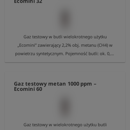
Ecomini 32
Esders GmbH po zużyciu. Napełnimy je ponownie.
W ramach podziękowania za wkład w ochronę
środowiska otrzymają Państwo bezpłatny pakiet
100 pomiarów Esders Connect. Przy prawidłowym
Gaz testowy w butli wielokrotnego użytku
przechowywaniu gaz może być zazwyczaj używany
„Ecomini” zawierający 2,2% obj. metanu (CH4) w
przez okres do 24 miesięcy.
powietrzu syntetycznym. Pojemność butli: ok. 0,85
l przy ciśnieniu ok. 37 bar Objętość gazu: 31,5 l
Przyłącze: zawór gwint wewnętrzny 5/8"-18 UNF
Prosimy o zwrot pustych butli do Esders GmbH po
Gaz testowy metan 1000 ppm –
zużyciu. Napełnimy je ponownie. W ramach
Ecomini 60
podziękowania za wkład w ochronę środowiska
otrzymają Państwo bezpłatny pakiet 100 pomiarów
Esders Connect. Przy prawidłowym
przechowywaniu gaz może być zazwyczaj używany
Gaz testowy w wielokrotnego użytku butli
przez okres do 24 miesięcy.