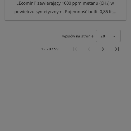
„Ecomini” zawierający 1000 ppm metanu (CH₄) w
powietrzu syntetycznym. Pojemność butli: 0,85 litra
przy ciśnieniu 70 bar Zawartość: ok. 60 litrów
Przyłącze: zawór gwint wewnetrzny 5/8”-18 UNF Po
wpisów na stronie
20
zużyciu prosimy o zwrot pustych butli do Esders
GmbH. Zostaną one ponownie napełnione. W
1 - 20 / 59
ramach podziękowania za wkład w ochronę
środowiska otrzymają Państwo bezpłatny pakiet
100 pomiarów Esders Connect. Przy prawidłowym
przechowywaniu gaz może być zwykle używany do
24 miesięcy.