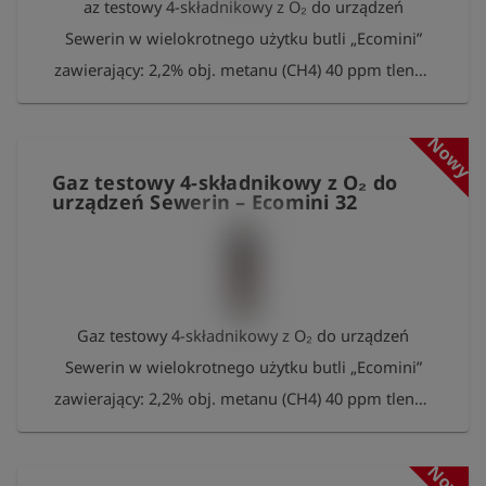
az testowy 4-składnikowy z O₂ do urządzeń
otrzymają Państwo bezpłatny pakiet 100 pomiarów
Sewerin w wielokrotnego użytku butli „Ecomini”
Esders Connect.
zawierający: 2,2% obj. metanu (CH4) 40 ppm tlenku
węgla (CO) 2,0% obj. dwutlenku węgla (CO2) 17,5%
obj. tlenu (O2) w azocie (N2) Pojemność butli: ok.
Nowy
0,85 litra przy ciśnieniu ok. 70 bar Zawartość: ok. 60
Gaz testowy 4-składnikowy z O₂ do
litrów Przyłącze: zawór z gwintem wewnętrznym
urządzeń Sewerin – Ecomini 32
5/8"-18 UNF Po zużyciu prosimy o zwrot pustych
butli do Esders GmbH. Przygotujemy je ponownie i
napełnimy. W podziękowaniu za wkład w ochronę
środowiska otrzymają Państwo bezpłatny pakiet
Gaz testowy 4-składnikowy z O₂ do urządzeń
100 pomiarów Esders Connect.
Sewerin w wielokrotnego użytku butli „Ecomini”
zawierający: 2,2% obj. metanu (CH4) 40 ppm tlenku
węgla (CO) 2,0% obj. dwutlenku węgla (CO2) 17,5%
obj. tlenu (O2) w azocie (N2) Pojemność butli: ok.