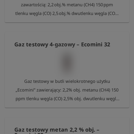
zawartością: 2,2 obj.% metanu (CH4) 150 ppm
przez okres do 24 miesięcy.
tlenku węgla (CO) 2,5 obj.% dwutlenku węgla (CO2)
15 obj.% tlenu w azocie (N2). Pojemność butli: 1,0 l
przy ciśnieniu ok. 12 bar Objętość: 12 l Połączenie:
gwint wewnętrzny 7/16“ złącze zaworu EU
Gaz testowy 4-gazowy – Ecomini 32
Gaz testowy w butli wielokrotnego użytku
„Ecomini” zawierający: 2,2% obj. metanu (CH4) 150
ppm tlenku węgla (CO) 2,5% obj. dwutlenku węgla
(CO2) 15% obj. tlenu (O2) w azocie (N2). Pojemność
butli: ok. 0,85 l przy ciśnieniu ok. 70 bar Objętość
gazu: 60 l Przyłącze: zawór gwint wewnętrzny
Gaz testowy metan 2,2 % obj. –
5/8"-18 UNF Prosimy o zwrot pustych butli do