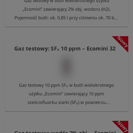
Gaz testowy w butli wielokrotnego użytku
„Ecomini” zawierający 2% obj. wodoru (H2).
Pojemność butli: ok. 0,85 l przy ciśnieniu ok. 70 bar
Zawartość: ok. 60 l Przyłącze: zawór gwint
wewnętrzny 5/8"-18 UNF Prosimy o zwrot pustych
Nowy
butli do Esders GmbH po zużyciu. Zostaną one
Gaz testowy: SF₆ 10 ppm – Ecomini 32
poddane regeneracji i ponownemu napełnieniu. W
ramach podziękowania za wkład w ochronę
środowiska otrzymają Państwo bezpłatny pakiet
100 pomiarów Esders Connect.
Gaz testowy 10 ppm SF₆ w butli wielokrotnego
użytku „Ecomini” zawierający 10 ppm
sześciofluorku siarki (SF₆) w powietrzu
syntetycznym. Pojemność butli: ok. 0,85 l przy
ciśnieniu ok. 37 bar Zawartość: 31,5 l Przyłącze:
Nowy
zawór gwint wewnętrzny 5/8"-18 UNF Prosimy o