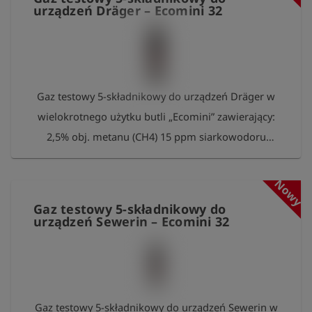
urządzeń Dräger – Ecomini 32
Gaz testowy 5-składnikowy do urządzeń Dräger w
wielokrotnego użytku butli „Ecomini” zawierający:
2,5% obj. metanu (CH4) 15 ppm siarkowodoru
(H2S) 50 ppm tlenku węgla (CO) 2% obj. dwutlenku
węgla (CO2) 18% obj. tlenu (O2) w azocie (N2)
Nowy
Pojemność butli: 0,85 litra przy ciśnieniu 37 bar
Gaz testowy 5-składnikowy do
Zawartość: ok. 31,5 litra Przyłącze: zawór z
urządzeń Sewerin – Ecomini 32
gwintem wewnętrznym 5/8"-18 UNF Po zużyciu
prosimy o zwrot pustych butli do Esders GmbH.
Przygotujemy je ponownie i napełnimy. W
podziękowaniu za wkład w ochronę środowiska
Gaz testowy 5-składnikowy do urządzeń Sewerin w