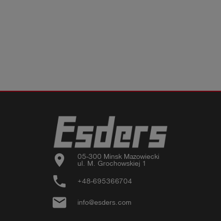
location_on
05-300 Minsk Mazowiecki

ul. M. Grochowskiej 1
phone
+48-695366704
email
info@esders.com