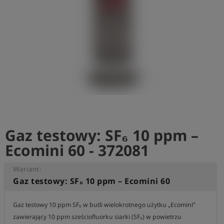
shield
Rejestracja
Gaz testowy: SF₆ 10 ppm –
Ecomini 60 - 372081
Wariant:
Gaz testowy: SF₆ 10 ppm – Ecomini 60
Gaz testowy 10 ppm SF₆ w butli wielokrotnego użytku „Ecomini” 
zawierający 10 ppm sześciofluorku siarki (SF₆) w powietrzu 