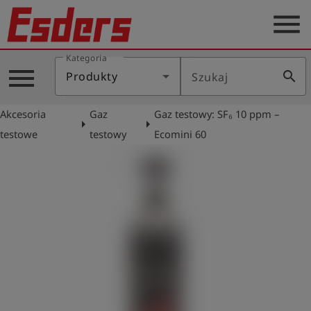
menu
Kategoria
Blog
menu
search
Produkty
Szukaj
O
nas
Akcesoria
Gaz
Gaz testowy: SF₆ 10 ppm –
arrow_right
arrow_right
Produkty
testowe
testowy
Ecomini 60
Serwis
Kontakt
Aktualności
Polski
Zaloguj
account_circle
się