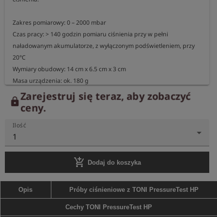
Zakres pomiarowy: 0 – 2000 mbar

Czas pracy: > 140 godzin pomiaru ciśnienia przy w pełni 
naładowanym akumulatorze, z wyłączonym podświetleniem, przy 
20°C

Wymiary obudowy: 14 cm x 6.5 cm x 3 cm

Zarejestruj się teraz, aby zobaczyć
lock
ceny.
Ilość
1
add_shopping_cart
Dodaj do koszyka
Opis
Próby ciśnieniowe z TONI PressureTest HP
Cechy TONI PressureTest HP