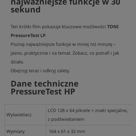
najważniejsze funkcje w 30
sekund
Ten krótki film pokazuje kluczowe możliwości
TONI
PressureTest LP
.
Poznaj najważniejsze funkcje w mniej niż minutę –
jasno, praktycznie i na temat. Zobacz, co potrafi i jak
działa.
play_arrow
Obejrzyj teraz i odkryj zalety.
Dane techniczne
PressureTest HP
LCD 128 x 64 piksele + znaki specjalne,
Wyświetlacz
z podświetlaniem
Wymiary
164 x 61 x 32 mm