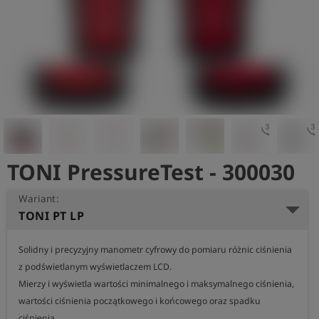
shield
Rejestracja
3d_rotation
3d_rotat
TONI PressureTest - 300030
Wariant:
TONI PT LP
Solidny i precyzyjny manometr cyfrowy do pomiaru różnic ciśnienia 
z podświetlanym wyświetlaczem LCD.  

Mierzy i wyświetla wartości minimalnego i maksymalnego ciśnienia, 
wartości ciśnienia początkowego i końcowego oraz spadku 
ciśnienia.
