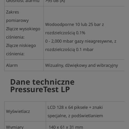
Głośność alarmu
>95 dB (A)
Zakres
pomiarowy
Wodoodporne 10 lub 25 bar z
Złącze wysokiego
rozdzielczością 0.1%
ciśnienia:
0 - 2,000 mbar gazy nieagresywne, z
Złącze niskiego
rozdzielczością 0.1 mbar
ciśnienia:
Alarm
Wizualny, dźwiękowy and wibracyjny
Dane techniczne
PressureTest LP
LCD 128 x 64 piksele + znaki
Wyświetlacz
specjalne, z podświetlaniem
Wymiary
140 x 61 x 31 mm