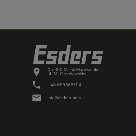
location_on
05-300 Minsk Mazowiecki

ul. M. Grochowskiej 1
phone
+48-695366704
email
info@esders.com