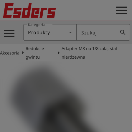
menu
Kategoria
Blog
menu
search
Produkty
Szukaj
O
nas
Redukcje
Adapter M8 na 1/8 cala, stal
arrow_right
arrow_right
Akcesoria
Produkty
gwintu
nierdzewna
Serwis
Kontakt
Aktualności
Polski
Zaloguj
account_circle
się