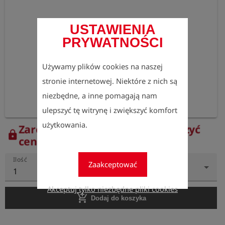
USTAWIENIA
PRYWATNOŚCI
Używamy plików cookies na naszej
stronie internetowej. Niektóre z nich są
niezbędne, a inne pomagają nam
ulepszyć tę witrynę i zwiększyć komfort
użytkowania.
Zarejestruj się teraz, aby zobaczyć
lock
ceny.
Ilość
Zaakceptować
1
Akceptuj tylko niezbędne pliki cookies
add_shopping_cart
Dodaj do koszyka