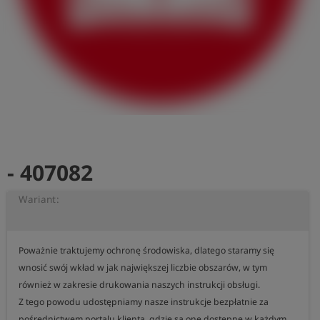
shield
Rejestracja
- 407082
Wariant:
Poważnie traktujemy ochronę środowiska, dlatego staramy się 
wnosić swój wkład w jak największej liczbie obszarów, w tym 
również w zakresie drukowania naszych instrukcji obsługi.

Z tego powodu udostępniamy nasze instrukcje bezpłatnie za 
pośrednictwem portalu klienta, gdzie są one dostępne w każdym 