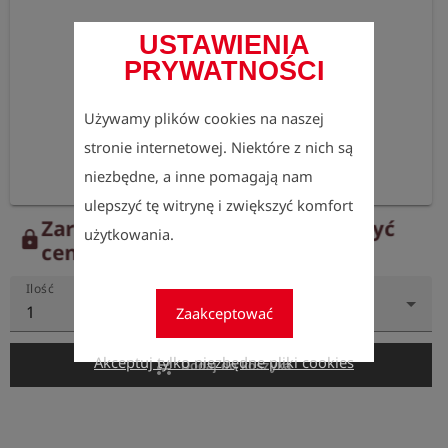
USTAWIENIA
PRYWATNOŚCI
Używamy plików cookies na naszej
stronie internetowej. Niektóre z nich są
niezbędne, a inne pomagają nam
ulepszyć tę witrynę i zwiększyć komfort
Zarejestruj się teraz, aby zobaczyć
użytkowania.
lock
ceny.
Ilość
1
Zaakceptować
Akceptuj tylko niezbędne pliki cookies
add_shopping_cart
Dodaj do koszyka