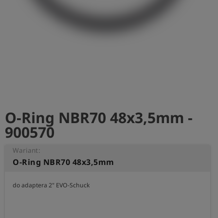
shield
Rejestracja
O-Ring NBR70 48x3,5mm -
900570
Wariant:
O-Ring NBR70 48x3,5mm
do adaptera 2" EVO-Schuck