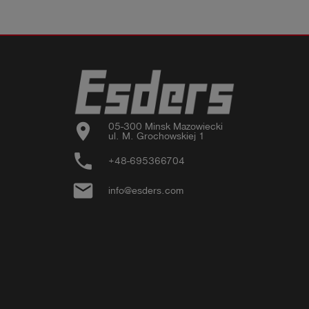
location_on
05-300 Minsk Mazowiecki

ul. M. Grochowskiej 1
phone
+48-695366704
email
info@esders.com