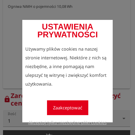
Ogniwa NiMH o pojemności 10,08 Wh
USTAWIENIA
PRYWATNOŚCI
Używamy plików cookies na naszej
stronie internetowej. Niektóre z nich są
niezbędne, a inne pomagają nam
ulepszyć tę witrynę i zwiększyć komfort
użytkowania.
Zarejestruj się teraz, aby zobaczyć
lock
ceny.
Zaakceptować
Ilość
1
Akceptuj tylko niezbędne pliki cookies