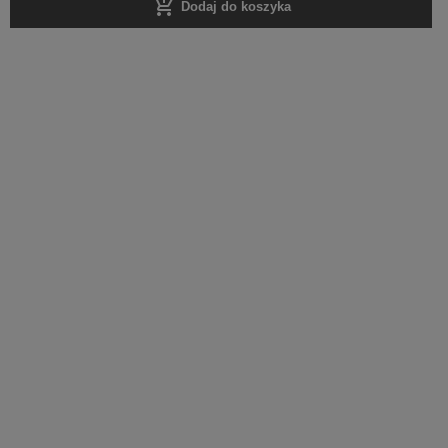
add_shopping_cart
Dodaj do koszyka