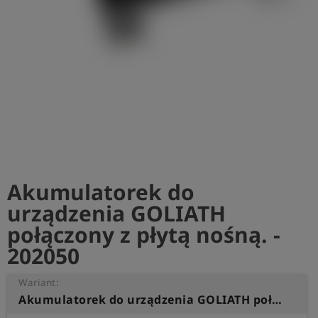
shield
Rejestracja
Akumulatorek do
urządzenia GOLIATH
połączony z płytą nośną. -
202050
Wariant:
Akumulatorek do urządzenia GOLIATH połączony z płytą nośną.