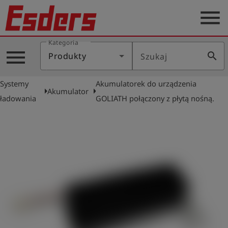
menu
Kategoria
Blog
menu
search
Produkty
Szukaj
O
nas
Systemy
Akumulatorek do urządzenia
arrow_right
arrow_right
Akumulator
Produkty
ładowania
GOLIATH połączony z płytą nośną.
Serwis
Kontakt
Aktualności
Polski
Zaloguj
account_circle
się