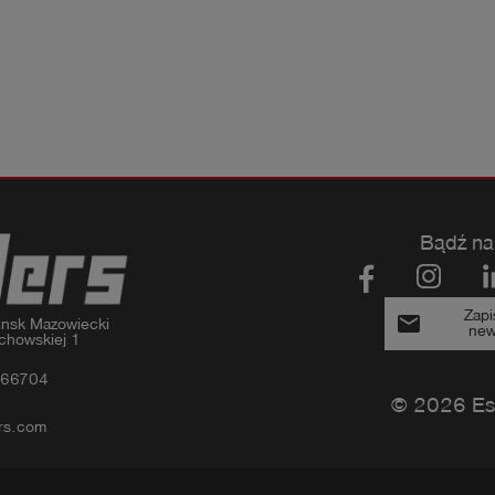
Bądź na
Zapi
email
nsk Mazowiecki

new
chowskiej 1
366704
© 2026 Es
rs.com