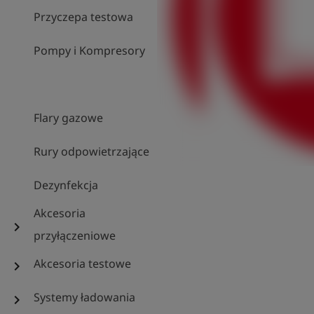
Przyczepa testowa
Pompy i Kompresory
Flary gazowe
Rury odpowietrzające
Dezynfekcja
Akcesoria
chevron_right
przyłączeniowe
Akcesoria testowe
chevron_right
Systemy ładowania
chevron_right