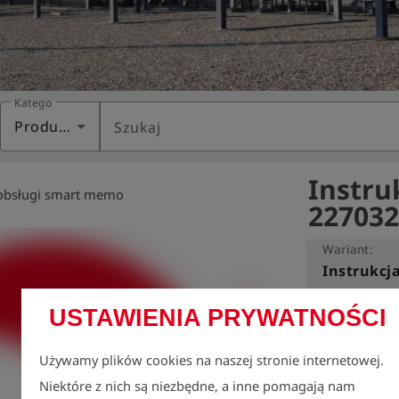
Kategoria
Produkty
Szukaj
Instru
 obsługi smart memo
227032
Wariant:
USTAWIENIA PRYWATNOŚCI
Ochrona środow
Dlatego chcemy
wkład w jej róż
Używamy plików cookies na naszej stronie internetowej.
Dotyczy to rów
Niektóre z nich są niezbędne, a inne pomagają nam
obsługi.
