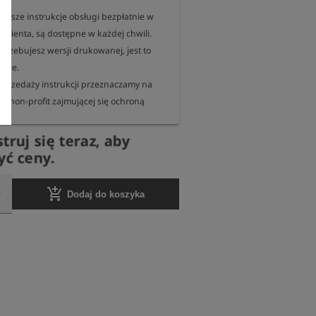
asze instrukcje obsługi bezpłatnie w 
klienta, są dostępne w każdej chwili.

otrzebujesz wersji drukowanej, jest to 
iwe.

sprzedaży instrukcji przeznaczamy na 
ji non-profit zajmującej się ochroną 
truj się teraz, aby
nie internetowej informujemy co roku, na 
ć ceny.
b do której organizacji przekazaliśmy 
nę.
add_shopping_cart
Dodaj do koszyka