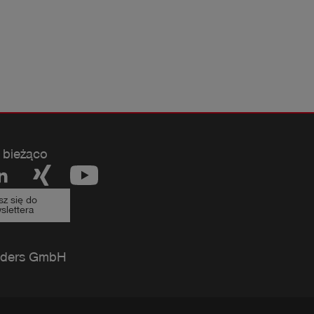
 bieżąco
sz się do
slettera
ders GmbH