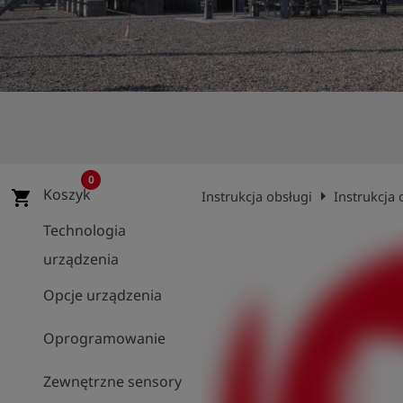
shield
Rejestracja
0
Koszyk
arrow_right
shopping_cart
Instrukcja obsługi
Instrukcja
Technologia
urządzenia
Opcje urządzenia
Oprogramowanie
Zewnętrzne sensory