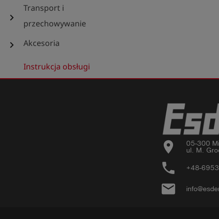
Transport i
chevron_right
przechowywanie
Akcesoria
chevron_right
Instrukcja obsługi
location_on
05-300 Mi
ul. M. Gro
phone
+48-695
email
info@esde