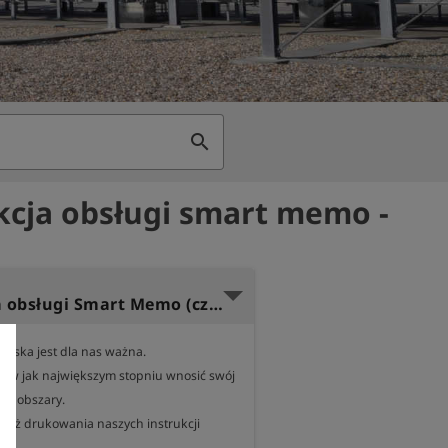
search
kcja obsługi smart memo -
Instrukcja obsługi Smart Memo (czeski)
iska jest dla nas ważna.

 w jak największym stopniu wnosić swój 
ne obszary.

nież drukowania naszych instrukcji 