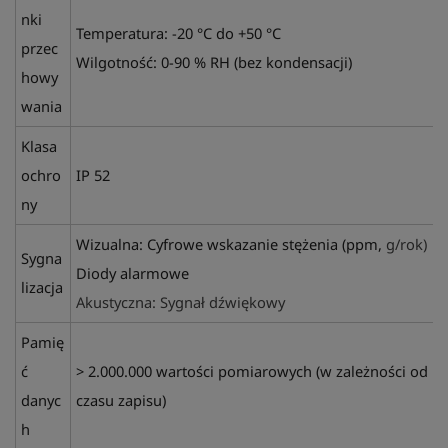
nki
Temperatura: -20 °C do +50 °C
przec
Wilgotność: 0-90 %
RH (bez kondensacji)
howy
wania
Klasa
ochro
IP 52
ny
Wizualna: Cyfrowe wskazanie stężenia (ppm,
g/rok)
Sygna
Diody alarmowe
lizacja
Akustyczna: Sygnał dźwiękowy
Pamię
ć
> 2.000.000 wartości pomiarowych (w zależności od
danyc
czasu zapisu)
h