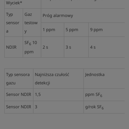
Wyciek*
Typ
Gaz
Próg alarmowy
sensor
testow
1 ppm
5 ppm
9 ppm
a
y
SF
10
6
NDIR
2 s
3 s
4 s
ppm
Typ sensora
Najniższa czułość
Jednostka
gazu
detekcji
Sensor NDIR
1,5
ppm SF
6
Sensor NDIR
3
g/rok SF
6