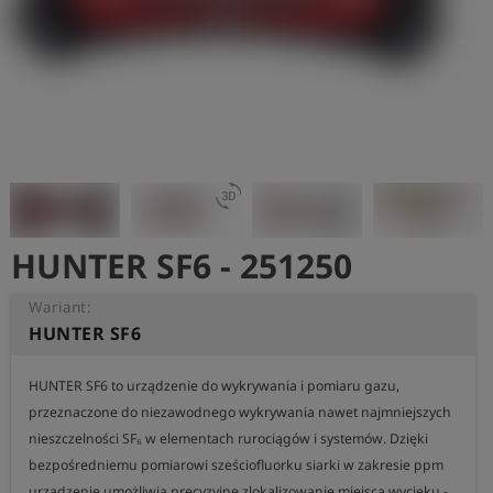
shield
Rejestracja
3d_rotation
HUNTER SF6 - 251250
Wariant:
HUNTER SF6
HUNTER SF6 to urządzenie do wykrywania i pomiaru gazu, 
przeznaczone do niezawodnego wykrywania nawet najmniejszych 
nieszczelności SF₆ w elementach rurociągów i systemów. Dzięki 
bezpośredniemu pomiarowi sześciofluorku siarki w zakresie ppm 
urządzenie umożliwia precyzyjne zlokalizowanie miejsca wycieku - 