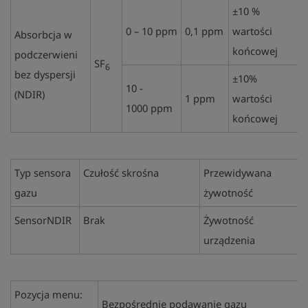
±10 %
0 – 10 ppm
0,1 ppm
wartości
Absorbcja w
końcowej
podczerwieni
SF
6
bez dyspersji
±10%
10 -
(NDIR)
1 ppm
wartości
1000 ppm
końcowej
Typ sensora
Czułość skrośna
Przewidywana
gazu
żywotność
SensorNDIR
Brak
Żywotność
urządzenia
Pozycja menu:
Bezpośrednie podawanie gazu