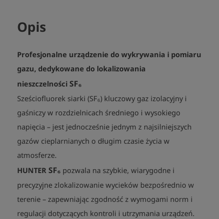
Zakres pomiarowy:

Opis
0 do 10 ppm - rozdzielczość 0.1 ppm SF₆

10 to 1000 ppm - rozdzielczość 1 ppm SF₆

Temperatura pracy: -10°C do 50°C

Profesjonalne urządzenie do wykrywania i pomiaru
Wymiary: około 200 × 100 × 87 mm

gazu, dedykowane do lokalizowania
Waga: około 1100 g
SF₆
nieszczelności
Sześciofluorek siarki (SF₆) kluczowy gaz izolacyjny i
gaśniczy w rozdzielnicach średniego i wysokiego
napięcia – jest jednocześnie jednym z najsilniejszych
gazów cieplarnianych o długim czasie życia w
atmosferze.
SF₆
HUNTER
pozwala na szybkie, wiarygodne i
precyzyjne zlokalizowanie wycieków bezpośrednio w
terenie – zapewniając zgodność z wymogami norm i
regulacji dotyczących kontroli i utrzymania urządzeń.