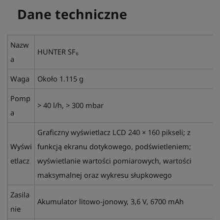
Dane techniczne
Nazw
HUNTER SF₆
a
Waga
Około 1.115 g
Pomp
> 40 l/h, > 300 mbar
a
Graficzny wyświetlacz LCD 240 × 160 pikseli; z
Wyświ
funkcją ekranu dotykowego, podświetleniem;
etlacz
wyświetlanie wartości pomiarowych, wartości
maksymalnej oraz wykresu słupkowego
Zasila
Akumulator litowo-jonowy, 3,6 V, 6700 mAh
nie