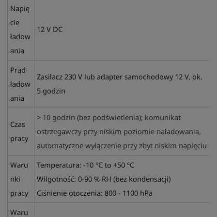
Napię
cie
12 V DC
ładow
ania
Prąd
Zasilacz 230 V lub adapter samochodowy 12 V, ok.
ładow
5 godzin
ania
> 10 godzin (bez podświetlenia); komunikat
Czas
ostrzegawczy przy niskim poziomie naładowania,
pracy
automatyczne wyłączenie przy zbyt niskim napięciu
Waru
Temperatura: -10 °C to +50 °C
nki
Wilgotność: 0-90 %
RH (bez kondensacji)
pracy
Ciśnienie otoczenia: 800 - 1100 hPa
Waru