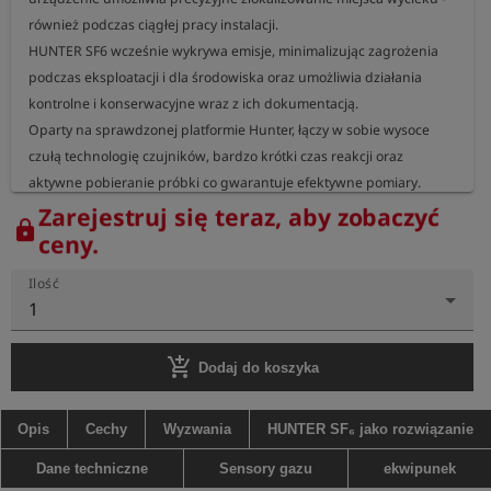
również podczas ciągłej pracy instalacji.

HUNTER SF6 wcześnie wykrywa emisje, minimalizując zagrożenia 
podczas eksploatacji i dla środowiska oraz umożliwia działania 
kontrolne i konserwacyjne wraz z ich dokumentacją.

Oparty na sprawdzonej platformie Hunter, łączy w sobie wysoce 
czułą technologię czujników, bardzo krótki czas reakcji oraz 
aktywne pobieranie próbki co gwarantuje efektywne pomiary. 
Solidna, kompaktowa konstrukcja sprawia, że HUNTER SF6 jest 
Zarejestruj się teraz, aby zobaczyć
lock
idealnym narzędziem do mobilnego użytku w wymagających 
ceny.
warunkach terenowych.

Ilość
1
Zalety:

- bardzo czuły sensor SF₆ z rozdzielczością w zakresie ppm

add_shopping_cart
- szybki czas reakcji, wykrywa nawet śladowe ilości gazu

Dodaj do koszyka
- wbudowana pompa o wysokim przepływie zapewniająca 
precyzyjne pobieranie próbki

Opis
Cechy
Wyzwania
HUNTER SF₆ jako rozwiązanie
- wytrzymała, poręczna obudowa – doskonała do pracy mobilnej

Dane techniczne
Sensory gazu
ekwipunek
- długi czas pracy do 10 godzin dzięki wydajnemu akumulatorowi
