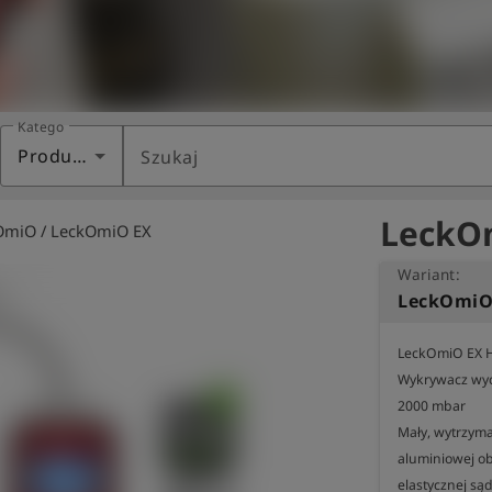
Kategoria
Produkty
Szukaj
LeckOm
OmiO / LeckOmiO EX
Wariant:
LeckOmiO EX H
Wykrywacz wyc
2000 mbar

Mały, wytrzyma
aluminiowej o
elastycznej są