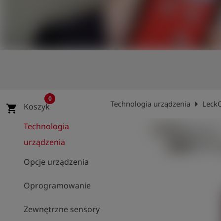
shield
Rejestracja
0
arrow_right
Technologia urządzenia
Leck
Koszyk
shopping_cart
Technologia
urządzenia
Opcje urządzenia
Oprogramowanie
Zewnętrzne sensory