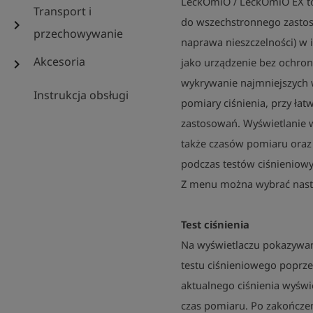
LeckOmiO / LeckOmiO EX t
Transport i
do wszechstronnego zastos
chevron_right
przechowywanie
naprawa nieszczelności) w 
Akcesoria
jako urządzenie bez ochro
chevron_right
wykrywanie najmniejszych w
Instrukcja obsługi
pomiary ciśnienia, przy łat
zastosowań. Wyświetlanie 
także czasów pomiaru oraz
podczas testów ciśnieniowyc
Z menu można wybrać nastę
Test ciśnienia
Na wyświetlaczu pokazywane
testu ciśnieniowego poprzez
aktualnego ciśnienia wyświ
czas pomiaru. Po zakończen