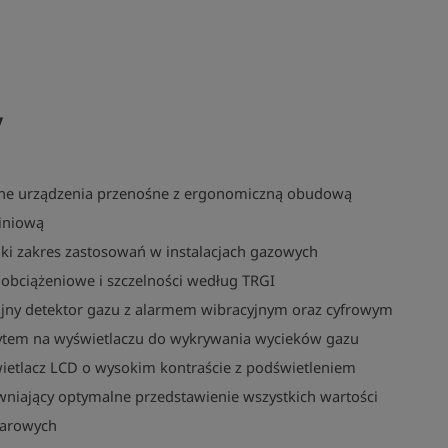
y
dne urządzenia przenośne z ergonomiczną obudową
iniową
ki zakres zastosowań w instalacjach gazowych
 obciążeniowe i szczelności według TRGI
jny detektor gazu z alarmem wibracyjnym oraz cyfrowym
ytem na wyświetlaczu do wykrywania wycieków gazu
ietlacz LCD o wysokim kontraście z podświetleniem
niający optymalne przedstawienie wszystkich wartości
arowych