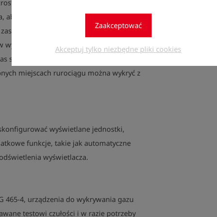
zrostem stężenia gazu. Nie ma potrzeby
, aby wykryć wyciek. Użycie LeckOmiO ma
Zaakceptować
z zastosowaniem sprayów wykrywających
ów wykrywających, naprawione połączenia
Akceptuj tylko niezbędne pliki cookies
zas stają się ponownie „szczelne”. Małe
pnych miejscach rurociągu można wykryć z
skonfigurować wyświetlane jednostki,
atkowe funkcje, takie jak automatyczne
odświetlenia wyświetlacza.
 465-4, urządzenia do wykrywania gazu
wane testowi czułości i w razie potrzeby