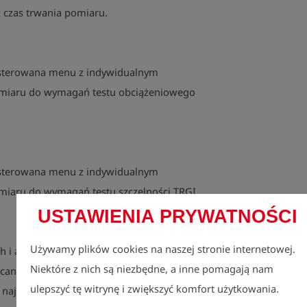
 czas trwania pomiaru.
 sterowana menu z indywidualnym
miaru do wymagań testu obciążeniowego
 sterowana menu z indywidualnym
iaru do wymagań testu szczelności TRGI.
USTAWIENIA PRYWATNOŚCI
Używamy plików cookies na naszej stronie internetowej.
 i akustycznych dostępny jest również
Niektóre z nich są niezbędne, a inne pomagają nam
ócania osób w otoczeniu urządzenie
ulepszyć tę witrynę i zwiększyć komfort użytkowania.
najmniejszych śladach gazu. Częstotliwość