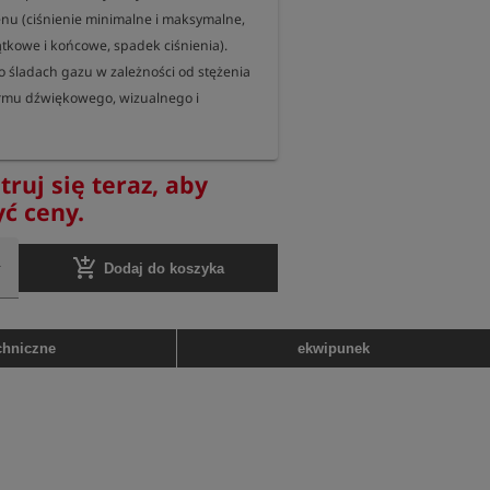
nu (ciśnienie minimalne i maksymalne, 
ątkowe i końcowe, spadek ciśnienia).

 śladach gazu w zależności od stężenia 
rmu dźwiękowego, wizualnego i 
wy:

truj się teraz, aby
pm metanu

yć ceny.
 dokładność 0,1 mbar

ar, dokładność 1 mbar

add_shopping_cart
Dodaj do koszyka
ykrywanie gazu) bez podświetlenia i przy 
chniczne
ekwipunek
miar ciśnienia) bez podświetlenia i przy 
 58 x 34 mm (plus 172 mm sonda 
0 g
