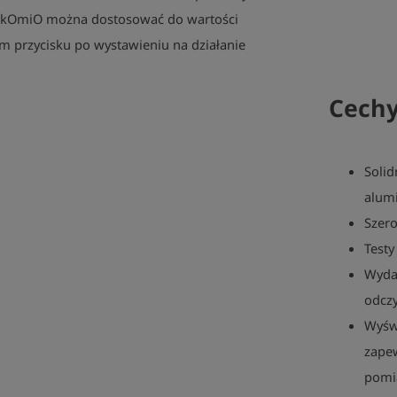
ckOmiO można dostosować do wartości
m przycisku po wystawieniu na działanie
Cech
Soli
alum
Szero
Testy
Wyda
odcz
Wyśw
zapew
pomi