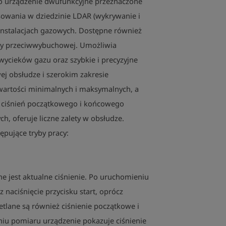
o urządzenie dwufunkcyjne przeznaczone
instrument pr
owania w dziedzinie LDAR (wykrywanie i
oznaczenia: II 
instalacjach gazowych. Dostępne również
BVS 05 ATEX E 0
ny przeciwwybuchowej. Umożliwia
ycieków gazu oraz szybkie i precyzyjne
wej obsłudze i szerokim zakresie
wartości minimalnych i maksymalnych, a
 ciśnień początkowego i końcowego
h, oferuje liczne zalety w obsłudze.
pujące tryby pracy:
 jest aktualne ciśnienie. Po uruchomieniu
 naciśnięcie przycisku start, oprócz
etlane są również ciśnienie początkowe i
iu pomiaru urządzenie pokazuje ciśnienie