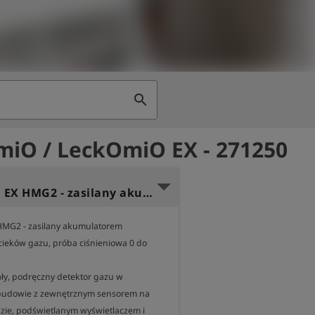
search
iO / LeckOmiO EX - 271250
LeckOmiO EX HMG2 - zasilany akumulatorem - wykrywacz wycieków gazu - 2bar
MG2 - zasilany akumulatorem

ieków gazu, próba ciśnieniowa 0 do 
ły, podręczny detektor gazu w 
budowie z zewnętrznym sensorem na 
dzie, podświetlanym wyświetlaczem i 