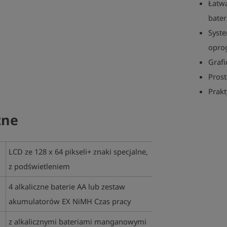
Łatwa
bater
Syst
opro
Grafi
Prost
Prakt
zne
LCD ze 128 x 64 pikseli+ znaki specjalne,
z podświetleniem
4 alkaliczne baterie AA lub zestaw
akumulatorów EX NiMH Czas pracy
z alkalicznymi bateriami manganowymi