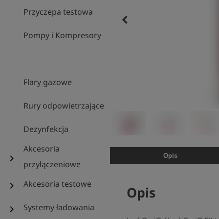
Przyczepa testowa
keyboard_arrow_left
Pompy i Kompresory
Flary gazowe
Rury odpowietrzające
Dezynfekcja
Akcesoria
Opis
chevron_right
przyłączeniowe
Akcesoria testowe
chevron_right
Opis
Systemy ładowania
chevron_right