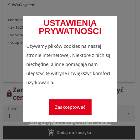
SUWAG system

connections:

USTAWIENIA
- 2x 1620

PRYWATNOŚCI
- valve with nipple S21

- coupler Ermeto 12L
Używamy plików cookies na naszej
stronie internetowej. Niektóre z nich są
niezbędne, a inne pomagają nam
ulepszyć tę witrynę i zwiększyć komfort
użytkowania.
Zarejestruj się teraz, aby zobaczyć
lock
ceny.
Zaakceptować
Ilość
1
Akceptuj tylko niezbędne pliki cookies
add_shopping_cart
Dodaj do koszyka