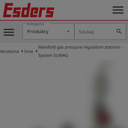
menu
Kategoria
Blog
menu
search
Produkty
Szukaj
O
nas
Manifold gas pressure regulation stations -
arrow_right
arrow_right
Akcesoria
Inne
Produkty
System SUWAG
Serwis
Kontakt
Aktualności
Polski
Zaloguj
account_circle
się