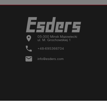
location_on
05-300 Minsk Mazowiecki

ul. M. Grochowskiej 1
phone
+48-695366704
email
info@esders.com