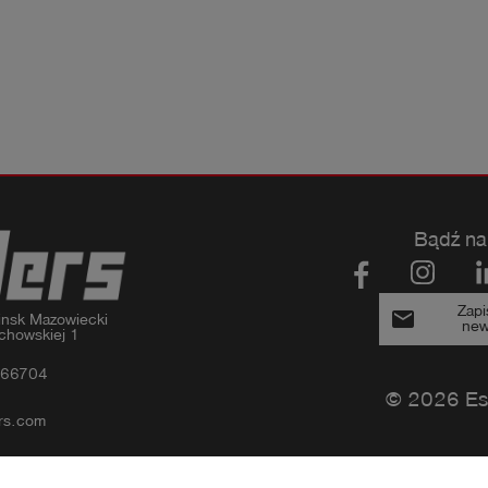
Bądź na
Zapi
email
nsk Mazowiecki

new
chowskiej 1
366704
© 2026 Es
rs.com