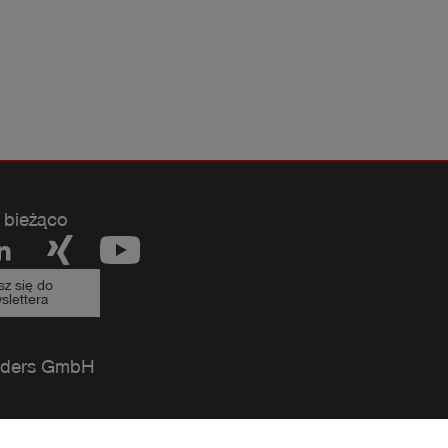
 bieżąco
sz się do
slettera
ders GmbH