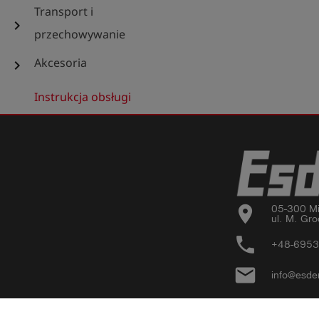
Transport i
chevron_right
przechowywanie
Akcesoria
chevron_right
Instrukcja obsługi
location_on
05-300 Mi
ul. M. Gro
phone
+48-695
email
info@esde