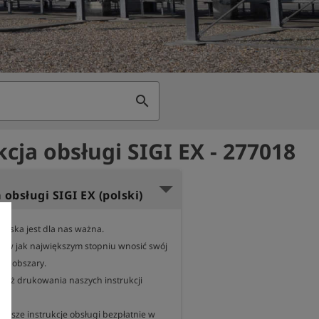
search
kcja obsługi SIGI EX - 277018
 obsługi SIGI EX (polski)
iska jest dla nas ważna.

 w jak największym stopniu wnosić swój 
ne obszary.

nież drukowania naszych instrukcji 
asze instrukcje obsługi bezpłatnie w 