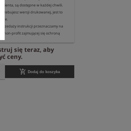
klienta, są dostępne w każdej chwili.

otrzebujesz wersji drukowanej, jest to 
iwe.

sprzedaży instrukcji przeznaczamy na 
ji non-profit zajmującej się ochroną 
truj się teraz, aby
nie internetowej informujemy co roku, na 
ć ceny.
b do której organizacji przekazaliśmy 
nę.
add_shopping_cart
Dodaj do koszyka