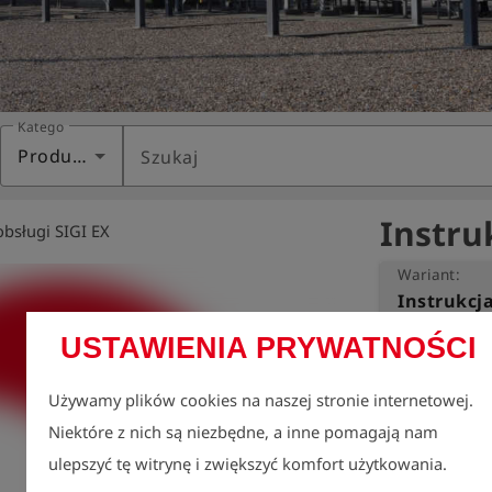
Kategoria
Produkty
Szukaj
Instru
obsługi SIGI EX
Wariant:
Instrukcja
USTAWIENIA PRYWATNOŚCI
Ochrona środow
Dlatego chcemy
Używamy plików cookies na naszej stronie internetowej.
wkład w jej róż
Niektóre z nich są niezbędne, a inne pomagają nam
Dotyczy to rów
obsługi.

ulepszyć tę witrynę i zwiększyć komfort użytkowania.
Udostępniamy n