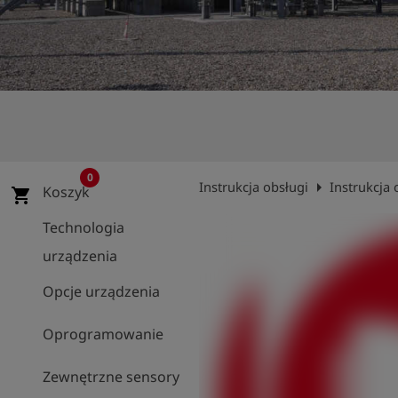
shield
Rejestracja
0
arrow_right
Instrukcja obsługi
Instrukcja 
Koszyk
shopping_cart
Technologia
urządzenia
Opcje urządzenia
Oprogramowanie
Zewnętrzne sensory