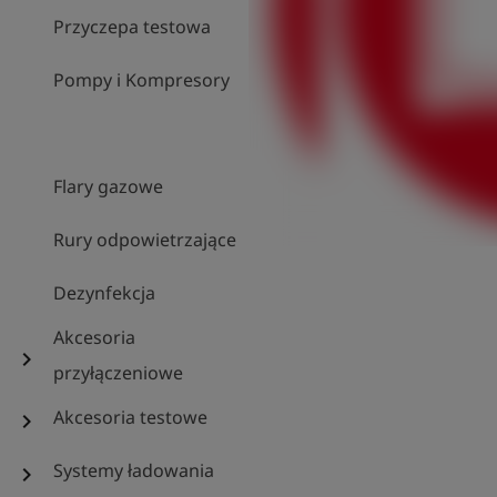
Przyczepa testowa
Pompy i Kompresory
Flary gazowe
Rury odpowietrzające
Dezynfekcja
Akcesoria
chevron_right
przyłączeniowe
Akcesoria testowe
chevron_right
Systemy ładowania
chevron_right