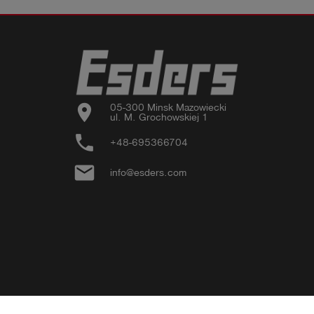
location_on
05-300 Minsk Mazowiecki

ul. M. Grochowskiej 1
phone
+48-695366704
email
info@esders.com