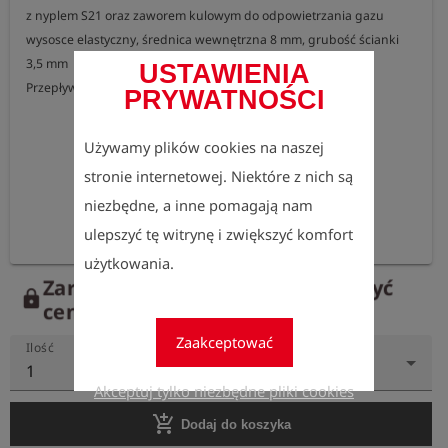
z nyplem S21 oraz zaworem kulowym do odpowietrzania gazu

wysosce elastyczny, średnica wewnętrzna 8 mm, grubość ścianki 
3,5 mm

USTAWIENIA
Przepływ ok. 2 m³/h przy ciśnieniu 20–30 mbar
PRYWATNOŚCI
Używamy plików cookies na naszej
stronie internetowej. Niektóre z nich są
niezbędne, a inne pomagają nam
ulepszyć tę witrynę i zwiększyć komfort
użytkowania.
Zarejestruj się teraz, aby zobaczyć
lock
ceny.
Zaakceptować
Ilość
1
Akceptuj tylko niezbędne pliki cookies
add_shopping_cart
Dodaj do koszyka