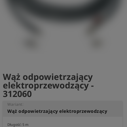
shield
Rejestracja
Wąż odpowietrzający
elektroprzewodzący -
312060
Wariant:
Wąż odpowietrzający elektroprzewodzący
Długość: 5 m
