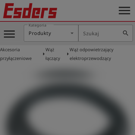
menu
Kategoria
Blog
menu
search
Produkty
Szukaj
O
nas
Akcesoria
Wąż
Wąż odpowietrzający
arrow_right
arrow_right
Produkty
przyłączeniowe
łączący
elektroprzewodzący
Serwis
Kontakt
Aktualności
Polski
Zaloguj
account_circle
się