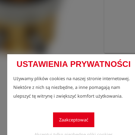
Zarejes
USTAWIENIA PRYWATNOŚCI
lock
zobacz
Używamy plików cookies na naszej stronie internetowej.
Ilość
1
Niektóre z nich są niezbędne, a inne pomagają nam
ulepszyć tę witrynę i zwiększyć komfort użytkowania.
Zaakceptować
Akceptuj tylko niezbędne pliki cookies