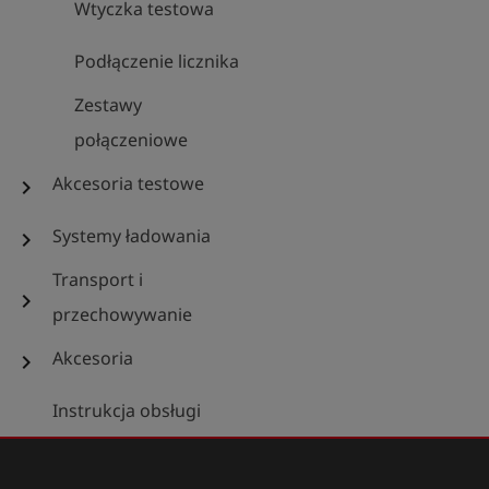
Wtyczka testowa
Podłączenie licznika
Zestawy
połączeniowe
Akcesoria testowe
chevron_right
Systemy ładowania
chevron_right
Transport i
chevron_right
przechowywanie
Akcesoria
chevron_right
Instrukcja obsługi