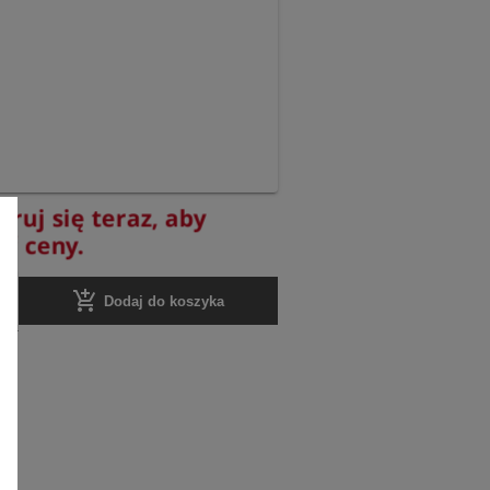
truj się teraz, aby
yć ceny.
add_shopping_cart
Dodaj do koszyka