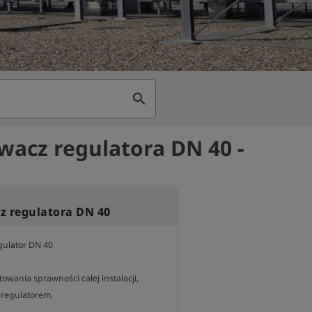
search
wacz regulatora DN 40 -
z regulatora DN 40
ulator DN 40

owania sprawności całej instalacji, 
regulatorem.