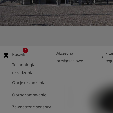
shield
Rejestracja
0
Akcesoria
Prz
Koszyk
shopping_cart
arrow_right
przyłączeniowe
regu
Technologia
urządzenia
Opcje urządzenia
Oprogramowanie
Zewnętrzne sensory