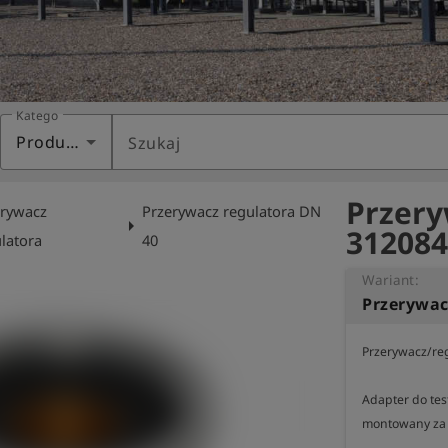
Kategoria
Produkty
Szukaj
Przery
erywacz
Przerywacz regulatora DN
arrow_right
312084
latora
40
Wariant:
Przerywac
Przerywacz/reg
Adapter do test
montowany za 