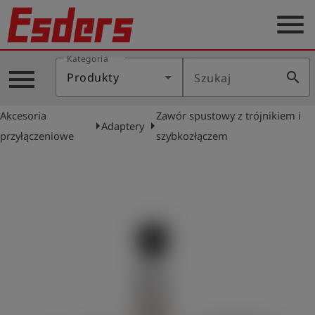
menu
Kategoria
Blog
menu
search
Produkty
Szukaj
O
nas
Akcesoria
Zawór spustowy z trójnikiem i
arrow_right
arrow_right
Adaptery
Produkty
przyłączeniowe
szybkozłączem
Serwis
Kontakt
Aktualności
Polski
Zaloguj
account_circle
się