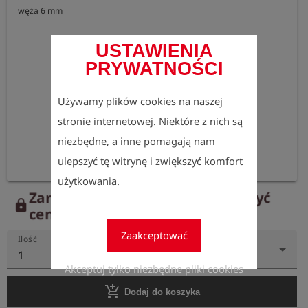
węża 6 mm
USTAWIENIA
PRYWATNOŚCI
Używamy plików cookies na naszej
stronie internetowej. Niektóre z nich są
niezbędne, a inne pomagają nam
ulepszyć tę witrynę i zwiększyć komfort
użytkowania.
Zarejestruj się teraz, aby zobaczyć
lock
ceny.
Zaakceptować
Ilość
1
Akceptuj tylko niezbędne pliki cookies
add_shopping_cart
Dodaj do koszyka