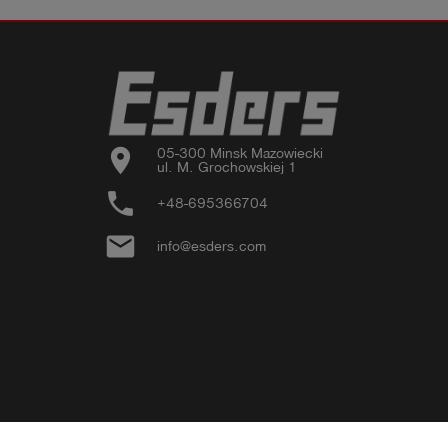
location_on
05-300 Minsk Mazowiecki

ul. M. Grochowskiej 1
phone
+48-695366704
email
info@esders.com