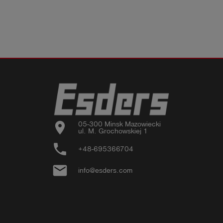
location_on
05-300 Minsk Mazowiecki

ul. M. Grochowskiej 1
phone
+48-695366704
email
info@esders.com