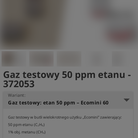
shield
Rejestracja
Gaz testowy 50 ppm etanu -
372053
Wariant:
Gaz testowy: etan 50 ppm – Ecomini 60
Gaz testowy w butli wielokrotnego użytku „Ecomini” zawierający:

50 ppm etanu (C₂H₆)

1% obj. metanu (CH₄)
