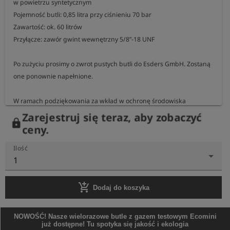
w powietrzu syntetycznym

Pojemność butli: 0,85 litra przy ciśnieniu 70 bar

Zawartość: ok. 60 litrów

Przyłącze: zawór gwint wewnętrzny 5/8”-18 UNF

Po zużyciu prosimy o zwrot pustych butli do Esders GmbH. Zostaną 
one ponownie napełnione.

W ramach podziękowania za wkład w ochronę środowiska 
otrzymają Państwo bezpłatny pakiet 100 pomiarów Esders Connect.
Zarejestruj się teraz, aby zobaczyć
lock
ceny.
Ilość
1
add_shopping_cart
Dodaj do koszyka
NOWOŚĆ! Nasze wielorazowe butle z gazem testowym Ecomini
już dostępne! Tu spotyka się jakość i ekologia