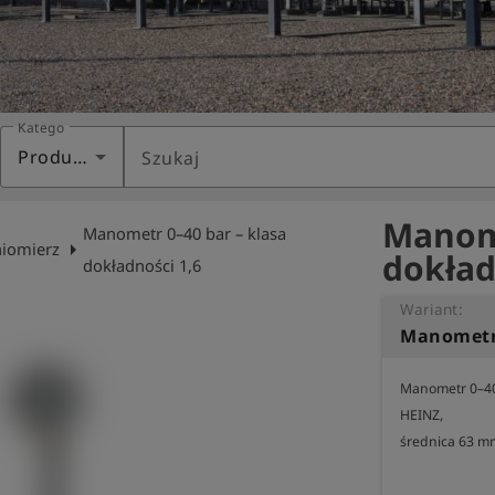
Kategoria
Produkty
Szukaj
Manome
Manometr 0–40 bar – klasa
arrow_right
niomierz
dokład
dokładności 1,6
Wariant:
Manometr 0–40 
HEINZ, 

średnica 63 mm