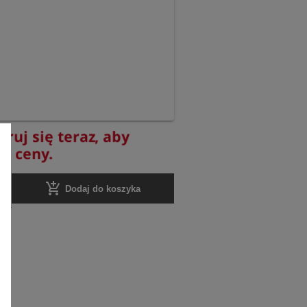
truj się teraz, aby
yć ceny.
add_shopping_cart
Dodaj do koszyka