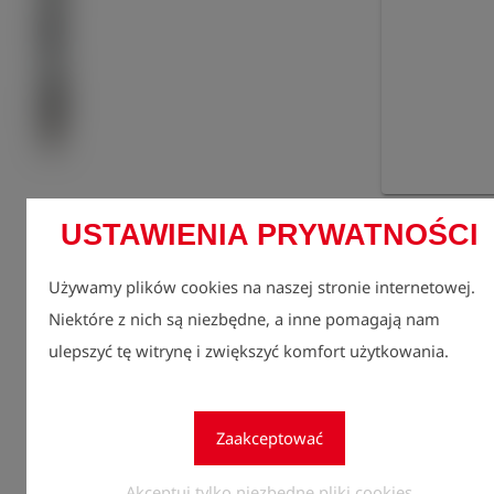
Zarejes
USTAWIENIA PRYWATNOŚCI
lock
zobacz
Używamy plików cookies na naszej stronie internetowej.
Ilość
1
Niektóre z nich są niezbędne, a inne pomagają nam
ulepszyć tę witrynę i zwiększyć komfort użytkowania.
Zaakceptować
Akceptuj tylko niezbędne pliki cookies