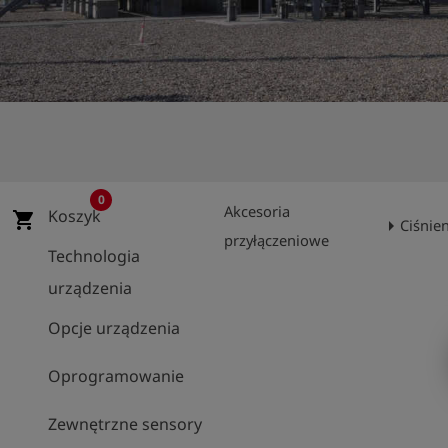
shield
Rejestracja
0
Akcesoria
Koszyk
shopping_cart
arrow_right
Ciśnie
przyłączeniowe
Technologia
urządzenia
Opcje urządzenia
Oprogramowanie
Zewnętrzne sensory