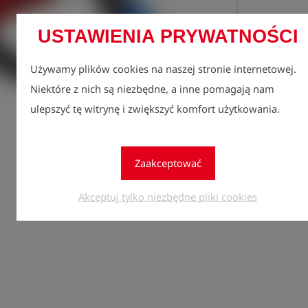
USTAWIENIA PRYWATNOŚCI
Używamy plików cookies na naszej stronie internetowej.
Niektóre z nich są niezbędne, a inne pomagają nam
ulepszyć tę witrynę i zwiększyć komfort użytkowania.
Zarejes
lock
zobaczy
Zaakceptować
Ilość
1
Akceptuj tylko niezbędne pliki cookies