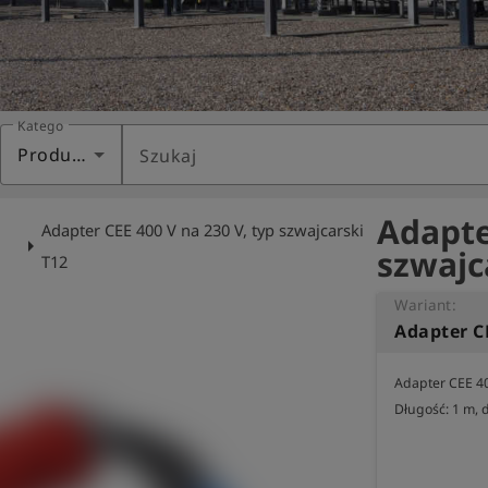
Kategoria
Produkty
Szukaj
Adapte
Adapter CEE 400 V na 230 V, typ szwajcarski
arrow_right
szwajc
T12
Wariant:
Adapter CEE 400
Długość: 1 m, 