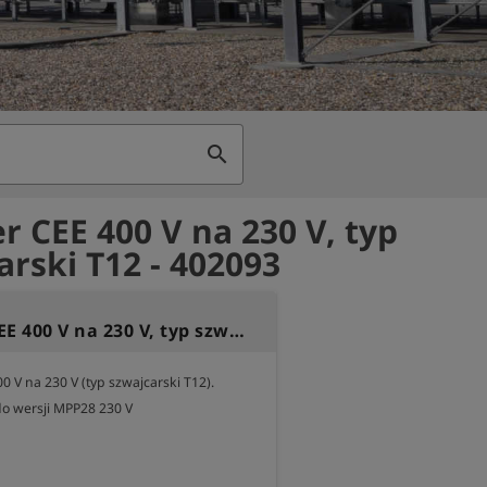
search
r CEE 400 V na 230 V, typ
arski T12 - 402093
Adapter CEE 400 V na 230 V, typ szwajcarski T12
 V na 230 V (typ szwajcarski T12).

do wersji MPP28 230 V