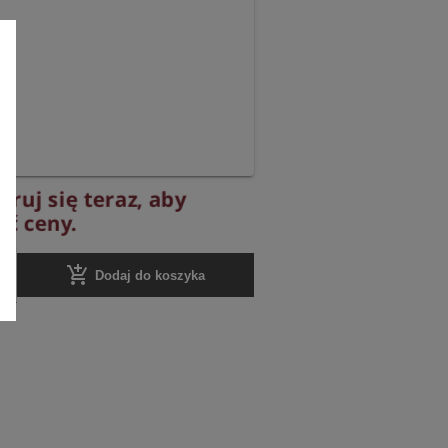
truj się teraz, aby
ć ceny.
add_shopping_cart
Dodaj do koszyka