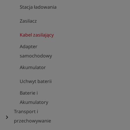
Stacja ładowania
Zasilacz
Kabel zasilający
Adapter
samochodowy
Akumulator
Uchwyt baterii
Baterie i
Akumulatory
Transport i
chevron_right
przechowywanie