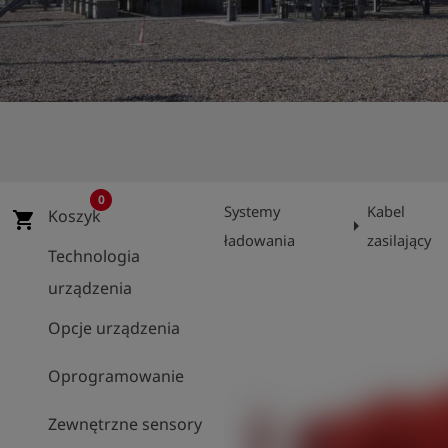
shield
Rejestracja
0
Systemy
Kabel
Koszyk
shopping_cart
arrow_right
ładowania
zasilający
Technologia
urządzenia
Opcje urządzenia
Oprogramowanie
Zewnętrzne sensory