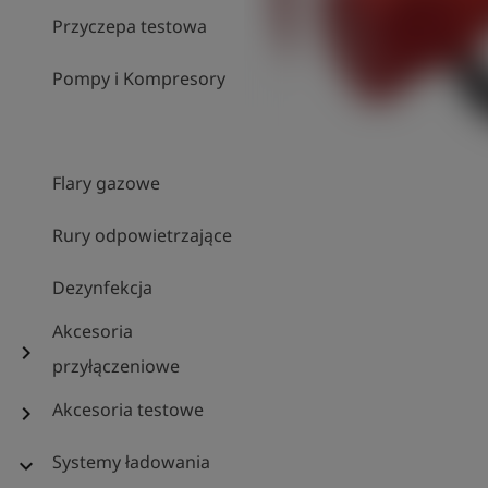
Przyczepa testowa
Pompy i Kompresory
Flary gazowe
Rury odpowietrzające
Dezynfekcja
Akcesoria
chevron_right
przyłączeniowe
Akcesoria testowe
chevron_right
Systemy ładowania
expand_more