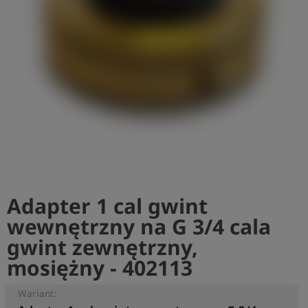
shield
Rejestracja
Adapter 1 cal gwint
wewnętrzny na G 3/4 cala
gwint zewnętrzny,
mosiężny - 402113
Wariant: