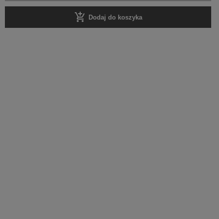
add_shopping_cart
Dodaj do koszyka