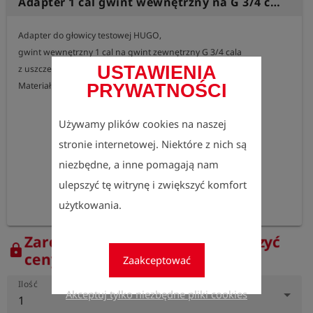
Adapter 1 cal gwint wewnętrzny na G 3/4 cala gwint zewnętrzny, mosiężny
Adapter do głowicy testowej HUGO,

gwint wewnętrzny 1 cal na gwint zewnętrzny G 3/4 cala

USTAWIENIA
z uszczelnieniem o-ring

PRYWATNOŚCI
Używamy plików cookies na naszej
stronie internetowej. Niektóre z nich są
niezbędne, a inne pomagają nam
ulepszyć tę witrynę i zwiększyć komfort
użytkowania.
Zarejestruj się teraz, aby zobaczyć
lock
ceny.
Zaakceptować
Ilość
Akceptuj tylko niezbędne pliki cookies
1