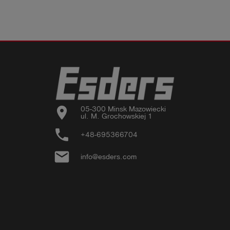
location_on
05-300 Minsk Mazowiecki

ul. M. Grochowskiej 1
phone
+48-695366704
email
info@esders.com