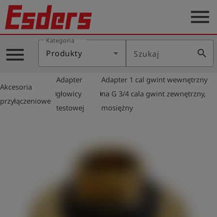
menu
Kategoria
Blog
menu
search
Produkty
Szukaj
O
nas
Adapter
Adapter 1 cal gwint wewnętrzny
Akcesoria
Produkty
arrow_right
arrow_right
głowicy
na G 3/4 cala gwint zewnętrzny,
przyłączeniowe
testowej
mosiężny
Serwis
Kontakt
Aktualności
Polski
Zaloguj
account_circle
się