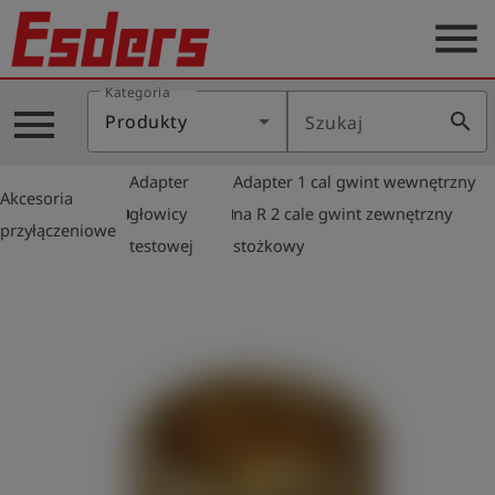
menu
Kategoria
Blog
menu
search
Produkty
Szukaj
O
nas
Adapter
Adapter 1 cal gwint wewnętrzny
Akcesoria
Produkty
arrow_right
arrow_right
głowicy
na R 2 cale gwint zewnętrzny
przyłączeniowe
testowej
stożkowy
Serwis
Kontakt
Aktualności
Polski
Zaloguj
account_circle
się