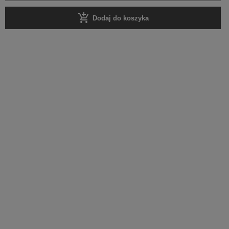
add_shopping_cart
Dodaj do koszyka