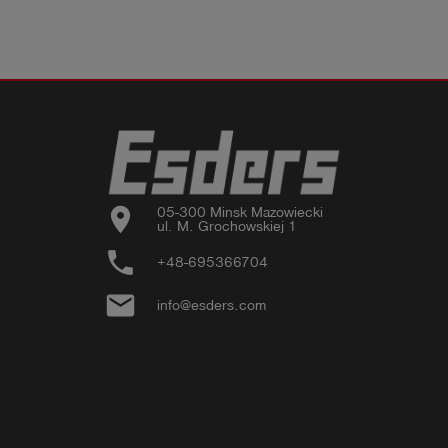
location_on
05-300 Minsk Mazowiecki

ul. M. Grochowskiej 1
phone
+48-695366704
email
info@esders.com