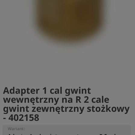
shield
Rejestracja
Adapter 1 cal gwint
wewnętrzny na R 2 cale
gwint zewnętrzny stożkowy
- 402158
Wariant: