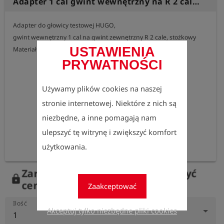
Adapter 1 cal gwint wewnętrzny na R 2 cale gwint zewnętrzny stożkowy
Adapter do głowicy testowej HUGO,

gwint wewnętrzny 1 cal na gwint zewnętrzny R 2 cale, stożkowy

USTAWIENIA
Materiał: mosiądz
PRYWATNOŚCI
Używamy plików cookies na naszej
stronie internetowej. Niektóre z nich są
niezbędne, a inne pomagają nam
ulepszyć tę witrynę i zwiększyć komfort
użytkowania.
Zarejestruj się teraz, aby zobaczyć
lock
ceny.
Zaakceptować
Ilość
Akceptuj tylko niezbędne pliki cookies
1