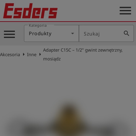
menu
Kategoria
Blog
menu
search
Produkty
Szukaj
O
nas
Adapter C15C – 1/2" gwint zewnętrzny,
arrow_right
arrow_right
Akcesoria
Inne
Produkty
mosiądz
Serwis
Kontakt
Aktualności
Polski
Zaloguj
account_circle
się