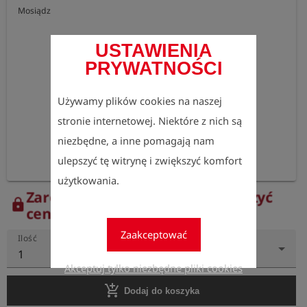
Mosiądz
USTAWIENIA
PRYWATNOŚCI
Używamy plików cookies na naszej
stronie internetowej. Niektóre z nich są
niezbędne, a inne pomagają nam
ulepszyć tę witrynę i zwiększyć komfort
użytkowania.
Zarejestruj się teraz, aby zobaczyć
lock
ceny.
Zaakceptować
Ilość
1
Akceptuj tylko niezbędne pliki cookies
add_shopping_cart
Dodaj do koszyka