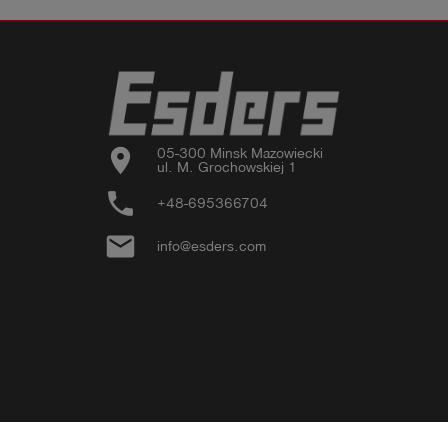
location_on
05-300 Minsk Mazowiecki

ul. M. Grochowskiej 1
phone
+48-695366704
email
info@esders.com