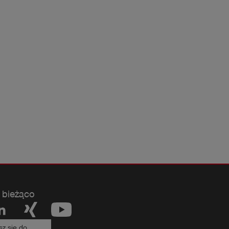
 bieżąco
sz się do