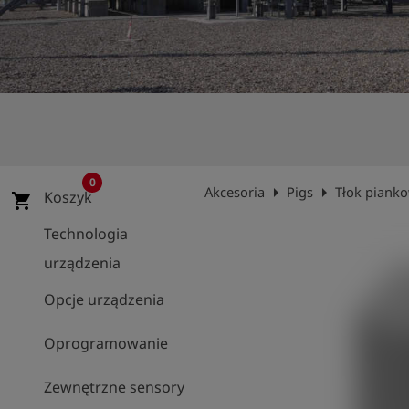
shield
Rejestracja
0
arrow_right
arrow_right
Akcesoria
Pigs
Tłok pianko
Koszyk
shopping_cart
Technologia
urządzenia
Opcje urządzenia
Oprogramowanie
Zewnętrzne sensory