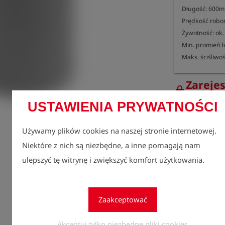
Długość: 600m
Prędkość roboc
Żywotność: ok.
Min. promień łu
Maks. ściśliwo
Zarejes
lock
zobacz
USTAWIENIA PRYWATNOŚCI
Ilość
1
Używamy plików cookies na naszej stronie internetowej.
Niektóre z nich są niezbędne, a inne pomagają nam
ulepszyć tę witrynę i zwiększyć komfort użytkowania.
Zaakceptować
Akceptuj tylko niezbędne pliki cookies