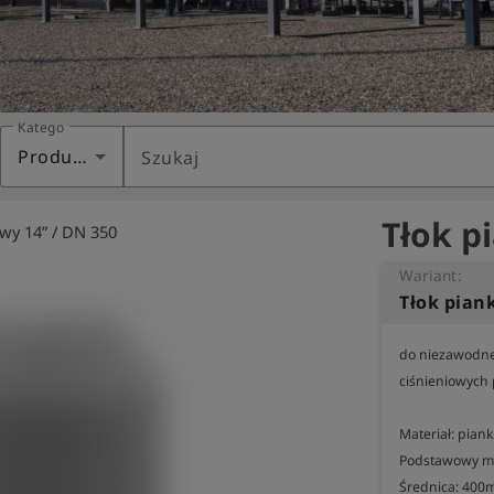
Kategoria
Produkty
Szukaj
Tłok p
wy 14” / DN 350
Wariant:
Tłok pian
do niezawodne
ciśnieniowych 
Materiał: piank
Podstawowy mat
Średnica: 400