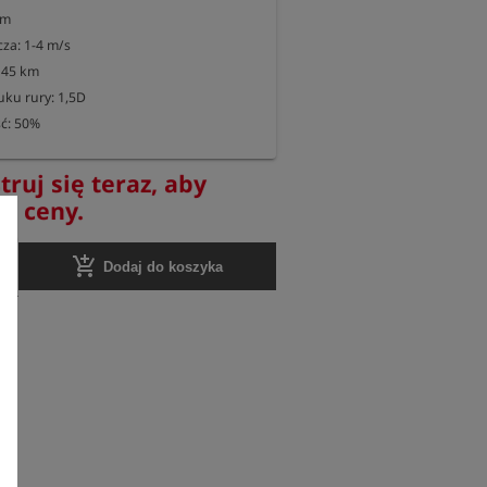
m

za: 1-4 m/s

 45 km

ku rury: 1,5D

ść: 50%
truj się teraz, aby
yć ceny.
add_shopping_cart
Dodaj do koszyka