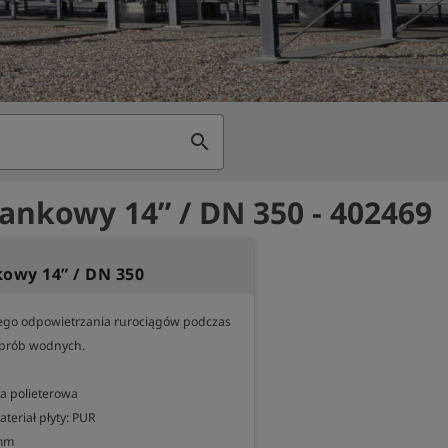
search
iankowy 14” / DN 350 - 402469
kowy 14” / DN 350
go odpowietrzania rurociągów podczas 
prób wodnych.

a polieterowa

eriał płyty: PUR

mm
