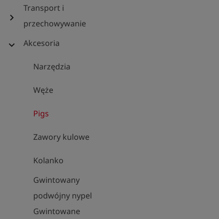
Transport i
chevron_right
przechowywanie
Akcesoria
expand_more
Narzędzia
Węże
Pigs
Zawory kulowe
Kolanko
Gwintowany
podwójny nypel
Gwintowane