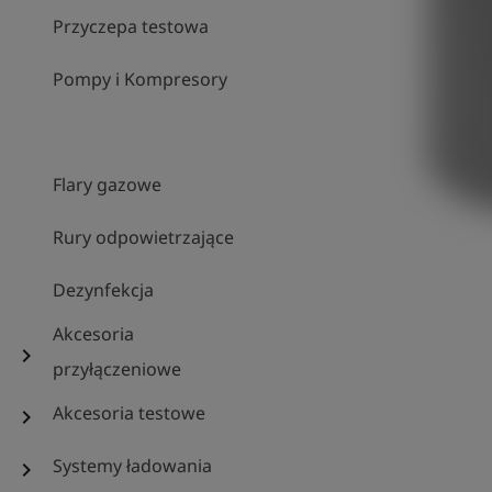
Przyczepa testowa
Pompy i Kompresory
Flary gazowe
Rury odpowietrzające
Dezynfekcja
Akcesoria
chevron_right
przyłączeniowe
Akcesoria testowe
chevron_right
Systemy ładowania
chevron_right