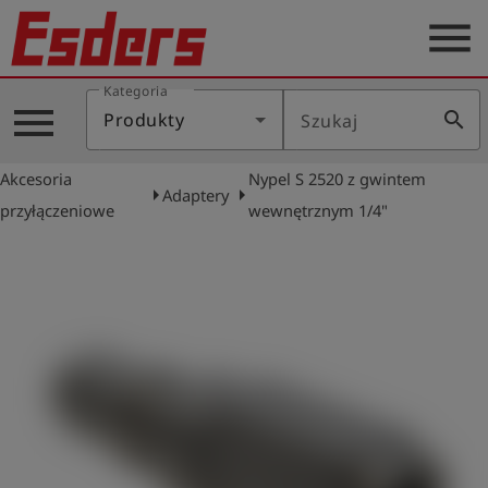
menu
Kategoria
Blog
menu
search
Produkty
Szukaj
O
nas
Akcesoria
Nypel S 2520 z gwintem
arrow_right
arrow_right
Adaptery
Produkty
przyłączeniowe
wewnętrznym 1/4"
Serwis
Kontakt
Aktualności
Polski
Zaloguj
account_circle
się