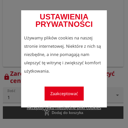
USTAWIENIA
PRYWATNOŚCI
Używamy plików cookies na naszej
stronie internetowej. Niektóre z nich są
niezbędne, a inne pomagają nam
ulepszyć tę witrynę i zwiększyć komfort
użytkowania.
Zarejestruj się teraz, aby zobaczyć
lock
ceny.
Ilość
Zaakceptować
1
Akceptuj tylko niezbędne pliki cookies
add_shopping_cart
Dodaj do koszyka