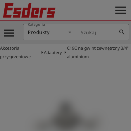
menu
Kategoria
Blog
menu
search
Produkty
Szukaj
O
nas
Akcesoria
C19C na gwint zewnętrzny 3/4"
arrow_right
arrow_right
Adaptery
Produkty
przyłączeniowe
aluminium
Serwis
Kontakt
Aktualności
Polski
Zaloguj
account_circle
się