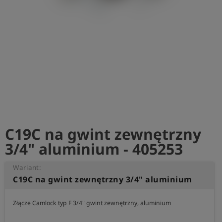
shield
Rejestracja
C19C na gwint zewnętrzny
3/4" aluminium - 405253
Wariant:
C19C na gwint zewnętrzny 3/4" aluminium
Złącze Camlock typ F 3/4" gwint zewnętrzny, aluminium