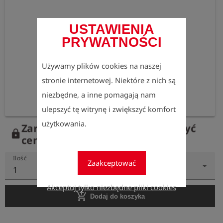
USTAWIENIA
PRYWATNOŚCI
Używamy plików cookies na naszej
stronie internetowej. Niektóre z nich są
niezbędne, a inne pomagają nam
ulepszyć tę witrynę i zwiększyć komfort
użytkowania.
Zarejestruj się teraz, aby zobaczyć
lock
ceny.
Ilość
Zaakceptować
1
Akceptuj tylko niezbędne pliki cookies
add_shopping_cart
Dodaj do koszyka