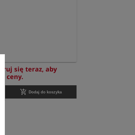
truj się teraz, aby
yć ceny.
add_shopping_cart
Dodaj do koszyka