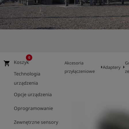
shield
Rejestracja
0
Koszyk
shopping_cart
Akcesoria
G
arrow_right
arrow_right
Adaptery
przyłączeniowe
z
Technologia
urządzenia
Opcje urządzenia
Oprogramowanie
Zewnętrzne sensory