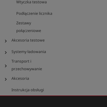
Wtyczka testowa
Podłączenie licznika
Zestawy
połączeniowe
Akcesoria testowe
chevron_right
Systemy ładowania
chevron_right
Transport i
chevron_right
przechowywanie
Akcesoria
chevron_right
Instrukcja obsługi