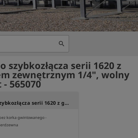
search
o szybkozłącza serii 1620 z
m zewnętrznym 1/4", wolny
t - 565070
Gniazdo szybkozłącza serii 1620 z gwintem zewnętrznym 1/4", wolny przelot
 bez korka gwintowanego -

 nierdzewna