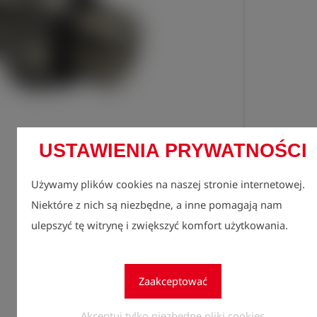
USTAWIENIA PRYWATNOŚCI
Zarejes
lock
zobacz
Używamy plików cookies na naszej stronie internetowej.
Niektóre z nich są niezbędne, a inne pomagają nam
Ilość
1
ulepszyć tę witrynę i zwiększyć komfort użytkowania.
Zaakceptować
Akceptuj tylko niezbędne pliki cookies