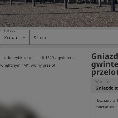
Kategoria
Produkty
Szukaj
Gniazd
niazdo szybkozłącza serii 1620 z gwintem
gwinte
ewnętrznym 1/4", wolny przelot
przelo
Wariant:
- bez zaworu i
materiał: stal