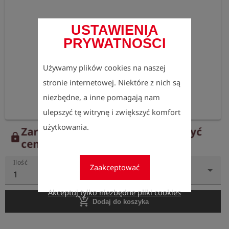
USTAWIENIA
PRYWATNOŚCI
Używamy plików cookies na naszej
stronie internetowej. Niektóre z nich są
niezbędne, a inne pomagają nam
ulepszyć tę witrynę i zwiększyć komfort
użytkowania.
Zarejestruj się teraz, aby zobaczyć
lock
ceny.
Ilość
Zaakceptować
1
Akceptuj tylko niezbędne pliki cookies
add_shopping_cart
Dodaj do koszyka