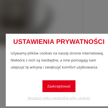
USTAWIENIA PRYWATNOŚCI
Używamy plików cookies na naszej stronie internetowej.
Zarejes
lock
Niektóre z nich są niezbędne, a inne pomagają nam
zobaczy
ulepszyć tę witrynę i zwiększyć komfort użytkowania.
Ilość
1
Zaakceptować
Akceptuj tylko niezbędne pliki cookies