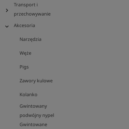
Transport i
chevron_right
przechowywanie
Akcesoria
expand_more
Narzędzia
Węże
Pigs
Zawory kulowe
Kolanko
Gwintowany
podwójny nypel
Gwintowane