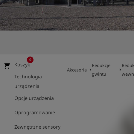
shield
Rejestracja
0
Koszyk
shopping_cart
Redukcje
Reduk
arrow_right
arrow_right
Akcesoria
gwintu
wewnę
Technologia
urządzenia
Opcje urządzenia
Oprogramowanie
Zewnętrzne sensory