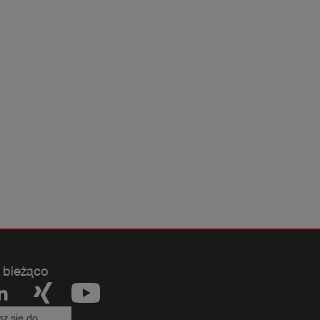
 bieżąco
sz się do