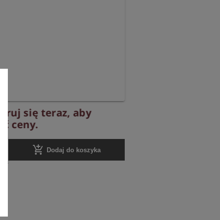
truj się teraz, aby
ć ceny.
add_shopping_cart
Dodaj do koszyka