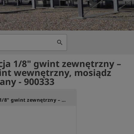
search
ja 1/8" gwint zewnętrzny –
nt wewnętrzny, mosiądz
any - 900333
Redukcja 1/8" gwint zewnętrzny – M5 gwint wewnętrzny, mosiądz niklowany