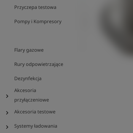
Przyczepa testowa
Pompy i Kompresory
Flary gazowe
Rury odpowietrzające
Dezynfekcja
Akcesoria
chevron_right
przyłączeniowe
Akcesoria testowe
chevron_right
Systemy ładowania
chevron_right