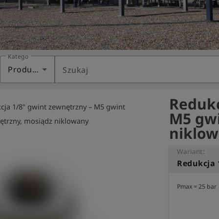
Kategoria
Produkty
Szukaj
Redukc
cja 1/8" gwint zewnętrzny – M5 gwint
M5 gwi
trzny, mosiądz niklowany
niklow
Wariant:
Pmax = 25 bar