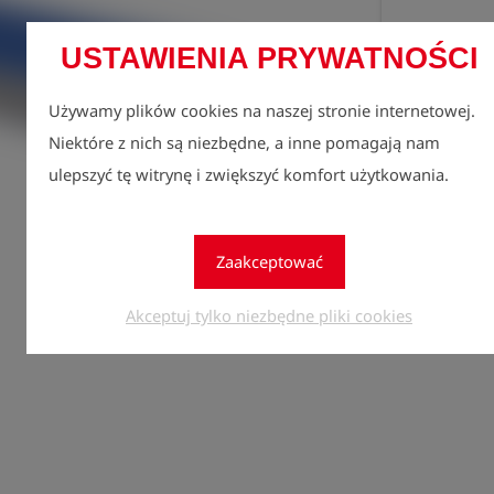
USTAWIENIA PRYWATNOŚCI
Używamy plików cookies na naszej stronie internetowej.
Niektóre z nich są niezbędne, a inne pomagają nam
ulepszyć tę witrynę i zwiększyć komfort użytkowania.
Zarejes
lock
zobacz
Zaakceptować
Ilość
1
Akceptuj tylko niezbędne pliki cookies