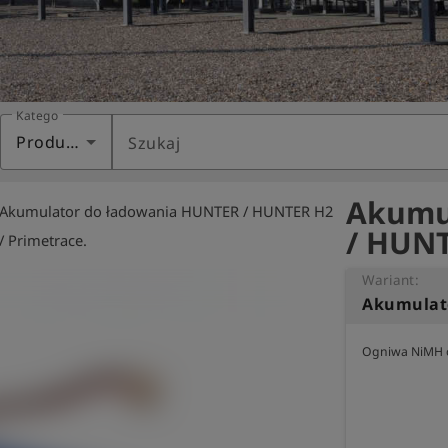
Kategoria
Produkty
Szukaj
Akumu
Akumulator do ładowania HUNTER / HUNTER H2
ht
/ HUNT
/ Primetrace.
Wariant:
Ogniwa NiMH o