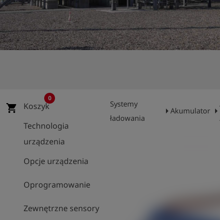
shield
Rejestracja
0
Systemy
Koszyk
shopping_cart
arrow_right
arrow_rig
Akumulator
ładowania
Technologia
urządzenia
Opcje urządzenia
Oprogramowanie
Zewnętrzne sensory