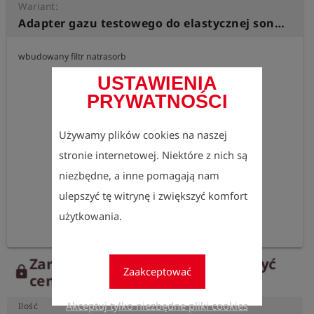
Wariant:
Adapter gazu testowego do elastycznej sondy szybkozłączkowej V3 - HMG Z wbudowanym filtrem wilgoci.
wbudowany filtr natrasorb
USTAWIENIA
PRYWATNOŚCI
Używamy plików cookies na naszej
stronie internetowej. Niektóre z nich są
niezbędne, a inne pomagają nam
ulepszyć tę witrynę i zwiększyć komfort
użytkowania.
Zarejestruj się teraz, aby zobaczyć
lock
Zaakceptować
ceny.
Akceptuj tylko niezbędne pliki cookies
Ilość