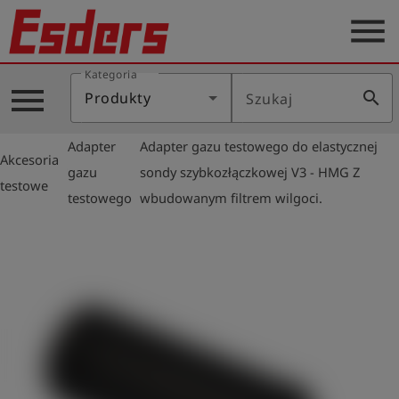
menu
Kategoria
Blog
menu
search
Produkty
Szukaj
O
nas
Adapter
Adapter gazu testowego do elastycznej
Akcesoria
Produkty
arrow_right
arrow_right
gazu
sondy szybkozłączkowej V3 - HMG Z
testowe
testowego
wbudowanym filtrem wilgoci.
Serwis
Kontakt
Aktualności
Polski
Zaloguj
account_circle
się