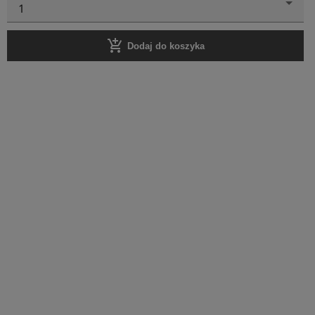
1
add_shopping_cart
Dodaj do koszyka